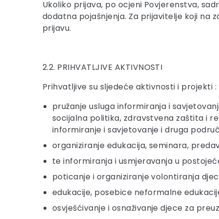
Ukoliko prijava, po ocjeni Povjerenstva, s
dodatna pojašnjenja. Za prijavitelje koji n
prijavu.
2.2. PRIHVATLJIVE AKTIVNOSTI
Prihvatljive su sljedeće aktivnosti i projekti :
pružanje usluga informiranja i savjetovan
socijalna politika, zdravstvena zaštita i 
informiranje i savjetovanje i druga podru
organiziranje edukacija, seminara, predava
te informiranja i usmjeravanja u postojeć
poticanje i organiziranje volontiranja dje
edukacije, posebice neformalne edukacij
osvješćivanje i osnaživanje djece za pre