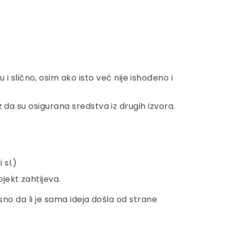
 slično, osim ako isto već nije ishođeno i
z da su osigurana sredstva iz drugih izvora.
 sl.)
jekt zahtijeva.
osno da li je sama ideja došla od strane