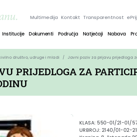
Multimedija
Kontakt
Transparentnost
ePri
Institucije
Dokumenti
Područja
Natječaji
Nabava
Pro
 civilno društvo, udruge i mladi
Javni poziv za prijavu prijedloga z
VU PRIJEDLOGA ZA PARTICI
ODINU
KLASA: 550-01/21-01/5
URBROJ: 2140/01-02-21