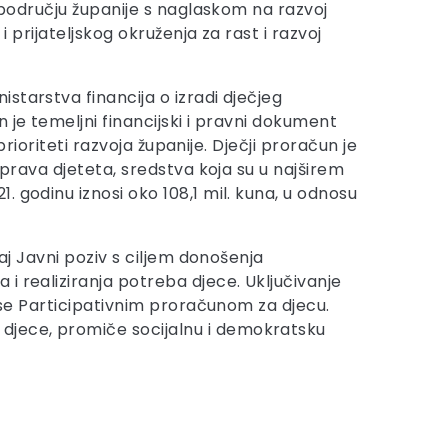
a području županije s naglaskom na razvoj
 prijateljskog okruženja za rast i razvoj
starstva financija o izradi dječjeg
 je temeljni financijski i pravni dokument
rioriteti razvoja županije. Dječji proračun je
 prava djeteta, sredstva koja su u najširem
 godinu iznosi oko 108,1 mil. kuna, u odnosu
aj Javni poziv s ciljem donošenja
i realiziranja potreba djece. Uključivanje
a se Participativnim proračunom za djecu.
djece, promiče socijalnu i demokratsku