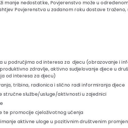
adrži manje nedostatke, Povjerenstvo može u određenom 
a zahtjev Povjerenstva u zadanom roku dostave traženo,
ja u područjima od interesa za djecu (obrazovanje i inf
reproduktivno zdravlje, aktivno sudjelovanje djece u dru
čja od interesa za djecu)
nja, tribina, radionica i slično radi informiranja djece
e stručne službe/usluge/aktivnosti u zajednici
ce
e te promocije cjeloživotnog učenja
uzimanje aktivne uloge u pozitivnim društvenim promj