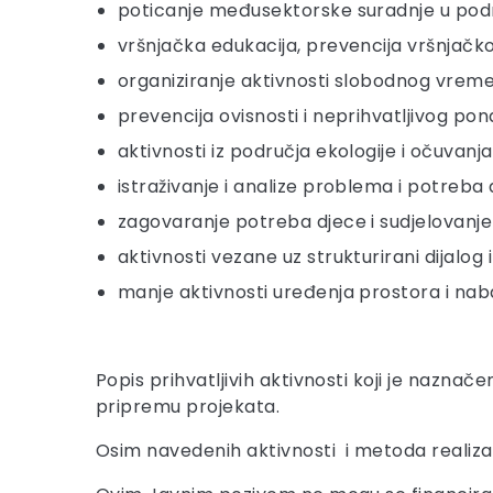
poticanje međusektorske suradnje u podr
vršnjačka edukacija, prevencija vršnjačko
organiziranje aktivnosti slobodnog vrem
prevencija ovisnosti i neprihvatljivog po
aktivnosti iz područja ekologije i očuvanja
istraživanje i analize problema i potreba
zagovaranje potreba djece i sudjelovanje u
aktivnosti vezane uz strukturirani dijalo
manje aktivnosti uređenja prostora i naba
Popis prihvatljivih aktivnosti koji je naznač
pripremu projekata.
Osim navedenih aktivnosti i metoda realizacij