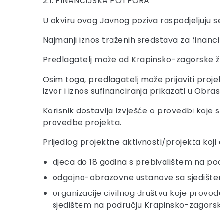
2.1. FINANCIJSKA POTPORA
U okviru ovog Javnog poziva raspodjeljuju 
Najmanji iznos traženih sredstava za financi
Predlagatelj može od Krapinsko-zagorske žup
Osim toga, predlagatelj može prijaviti projek
izvor i iznos sufinanciranja prikazati u Obra
Korisnik dostavlja Izvješće o provedbi koje s
provedbe projekta.
Prijedlog projektne aktivnosti/projekta koji
djeca do 18 godina s prebivalištem na po
odgojno-obrazovne ustanove sa sjedište
organizacije civilnog društva koje provode
sjedištem na području Krapinsko-zagorsk