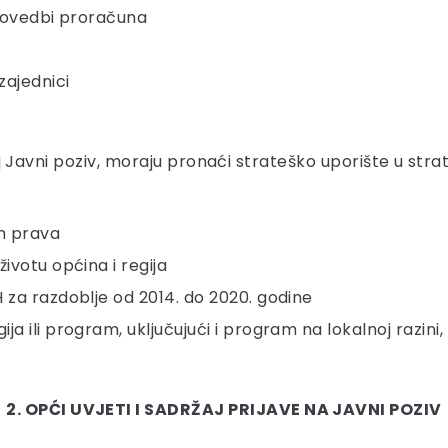
provedbi proračuna
zajednici
 ovaj Javni poziv, moraju pronaći strateško uporište u s
ih prava
ivotu općina i regija
 za razdoblje od 2014. do 2020. godine
ja ili program, uključujući i program na lokalnoj razin
2. OPĆI UVJETI I SADRŽAJ PRIJAVE NA JAVNI POZIV