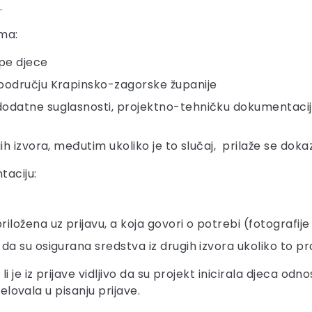
.
ima:
upe djece
 području Krapinsko-zagorske županije
odatne suglasnosti, projektno-tehničku dokumentaciju i
gih izvora, međutim ukoliko je to slučaj, prilaže se doka
taciju:
ožena uz prijavu, a koja govori o potrebi (fotografije i
da su osigurana sredstva iz drugih izvora ukoliko to pro
 je iz prijave vidljivo da su projekt inicirala djeca odn
jelovala u pisanju prijave.