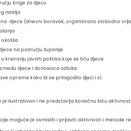
učju brige za djecu
g nasilja
ena djece (dnevni boravak, organizirano slobodno vri
našanja
 okoliša
 djece na području županije
 kreiranju javnih politika koje se tiču djece
g između djece i donosioca odluka
ve opreme kako bi se prilagodilo djeci i sl.
en je ilustrativan i ne predstavlja konačnu listu aktivno
e moguće je osmisliti i prijaviti aktivnosti i metode re