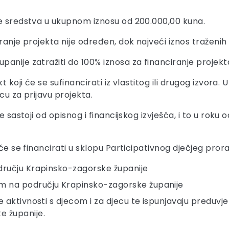
se sredstva u ukupnom iznosu od 200.000,00 kuna.
ranje projekta nije određen, dok najveći iznos traženih
anije zatražiti do 100% iznosa za financiranje projekt
t koji će se sufinancirati iz vlastitog ili drugog izvora
scu za prijavu projekta.
e sastoji od opisnog i financijskog izvješća, i to u rok
 će se financirati u sklopu Participativnog dječjeg pro
dručju Krapinsko-zagorske županije
m na području Krapinsko-zagorske županije
 aktivnosti s djecom i za djecu te ispunjavaju preduvjete
e županije.