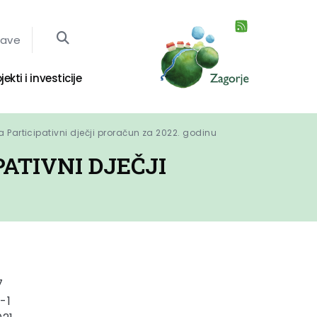
jave
jekti i investicije
a Participativni dječji proračun za 2022. godinu
PATIVNI DJEČJI
7
-1