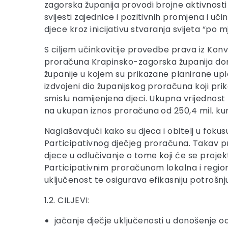
zagorska županija provodi brojne aktivnosti 
svijesti zajednice i pozitivnih promjena i uč
djece kroz inicijativu stvaranja svijeta “po mj
S ciljem učinkovitije provedbe prava iz Kon
proračuna Krapinsko-zagorska županija donije
županije u kojem su prikazane planirane uplate
izdvojeni dio županijskog proračuna koji pri
smislu namijenjena djeci. Ukupna vrijednost
na ukupan iznos proračuna od 250,4 mil. kun
Naglašavajući kako su djeca i obitelj u foku
Participativnog dječjeg proračuna. Takav pr
djece u odlučivanje o tome koji će se projek
Participativnim proračunom lokalna i regi
uključenost te osigurava efikasniju potrošn
1.2. CILJEVI:
jačanje dječje uključenosti u donošenje o