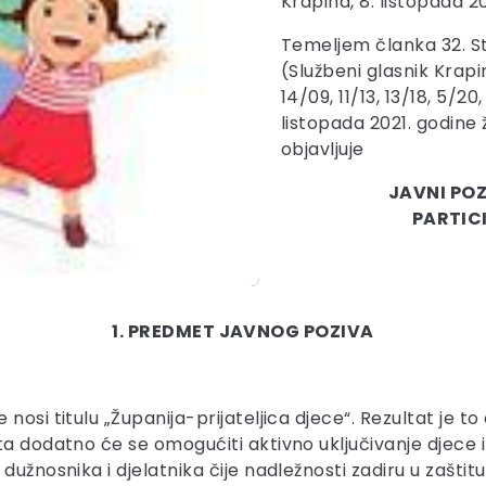
Krapina, 8. listopada 20
Temeljem članka 32. S
(Službeni glasnik Krapi
14/09, 11/13, 13/18, 5/20
listopada 2021. godine
objavljuje
JAVNI POZ
PARTIC
1. PREDMET JAVNOG POZIVA
nosi titulu „Županija-prijateljica djece“. Rezultat je t
a dodatno će se omogućiti aktivno uključivanje djece i m
dužnosnika i djelatnika čije nadležnosti zadiru u zašti