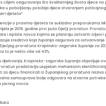
s ciljem osiguravanja što kvalitetnijeg života djece n
inka u poboljšanju položaja djece stvaranjem poticajnog i
eri djeteta”.
vencije o pravima djeteta te sukladno preporukama Mini
la je 2019. godine prvi puta Dječji proračun. Proračun
 i isplate novca kojima se planiraju ostvariti ciljevi i p
kazuje sredstva koja županija osigurava za ostvarivanje
 Dječjeg proračuna Krapinsko-zagorske županije za 2021.
a to je nešto više od 43%.
su djelovanja, Krapinsko-zagorska županija objavljuje ov
oračun predstavlja uspješan mehanizam identificiranja 
ti za djecu financirati iz Županijskog proračuna naziv
onalna samouprava bolje odgovara na stvarne potrebe 
ju javnog novca.
dluka