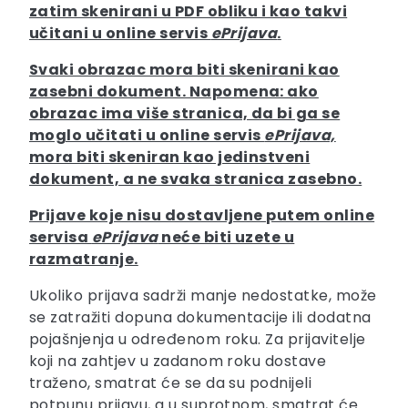
zatim skenirani u PDF obliku i kao takvi
učitani u online servis
ePrijava
.
Svaki obrazac mora biti skenirani kao
zasebni dokument. Napomena: ako
obrazac ima više stranica, da bi ga se
moglo učitati u online servis
ePrijava,
mora biti skeniran kao jedinstveni
dokument, a ne svaka stranica zasebno.
Prijave koje nisu dostavljene putem online
servisa
ePrijava
neće biti uzete u
razmatranje.
Ukoliko prijava sadrži manje nedostatke, može
se zatražiti dopuna dokumentacije ili dodatna
pojašnjenja u određenom roku. Za prijavitelje
koji na zahtjev u zadanom roku dostave
traženo, smatrat će se da su podnijeli
potpunu prijavu, a u suprotnom, smatrat će