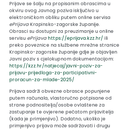
Prijave se šalju na propisanim obrascima u
okviru ovog Javnog poziva isključivo u
elektroničkom obliku putem online servisa
ePrijava
Krapinsko-zagorske županije.
Obrasci su dostupni za preuzimanje u online
servisu
ePrijava
https://eprijava.kzz.hr/
ili
preko poveznice na službene mrežne stranice
Krapinsko-zagorske županije gdje je objavljen
Javni poziv s cjelokupnom dokumentacijom:
https://kzz.hr/natjecaj/javni-poziv-za-
prijavu-prijedloga-za-participativni-
proracun-za-mlade-2025/
Prijava sadrži obvezne obrasce popunjene
putem računala, vlastoručno potpisane od
strane podnositelja/osobe ovlaštene za
zastupanje te ovjerene pečatom prijavitelja
(kada je primjenjivo). Dodatno, ukoliko je
primjenjivo prijava može sadržavati i drugu