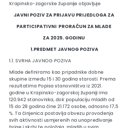
Krapinsko-zagorske županije objavljuje
JAVNI POZIV ZA PRIJAVU PRIJEDLOGA ZA
PARTICIPATIVNI PRORAČUN ZA MLADE
ZA 2025. GODINU
1.
PREDMET JAVNOG POZIVA
1.1. SVRHA JAVNOG POZIVA
Mlade definiramo kao pripadnike dobne
skupine između 15 i 30 godina starosti. Prema
rezultatima Popisa stanovništva iz 2021.
godine u Krapinsko-zagorskoj županiji ima
120.942 stanovnika, dok populaciju mladih od
15 do 29 godina čine 21.172 osobe, odnosno 17,5
%. Ta činjenica postavlja obvezu provođenja
svih aktivnosti usmjerenih na unapređivanje
brige i skrbi te položaja mladih u svim