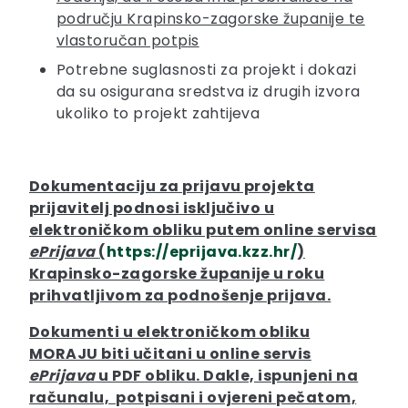
području Krapinsko-zagorske županije te
vlastoručan potpis
Potrebne suglasnosti za projekt i dokazi
da su osigurana sredstva iz drugih izvora
ukoliko to projekt zahtijeva
Dokumentaciju za prijavu projekta
prijavitelj podnosi isključivo u
elektroničkom obliku putem online servisa
ePrijava
(
https://eprijava.kzz.hr
/
)
Krapinsko-zagorske županije u roku
prihvatljivom za podnošenje prijava.
Dokumenti u elektroničkom obliku
MORAJU biti učitani u online servis
ePrijava
u PDF obliku
. Dakle, ispunjeni na
računalu, potpisani i ovjereni pečatom,