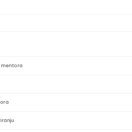
a mentora
tora
iranju