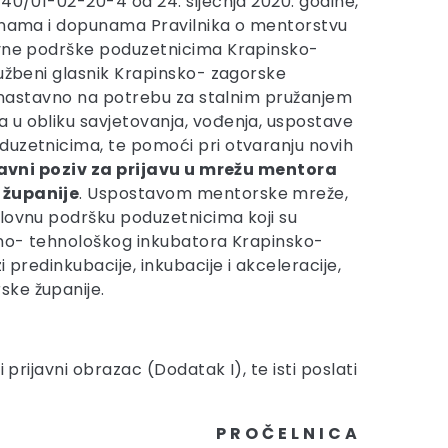
140/01-02-20-4 od 24. siječnja 2020. godine,
enama i dopunama Pravilnika o mentorstvu
ovne podrške poduzetnicima Krapinsko-
užbeni glasnik Krapinsko- zagorske
 a nastavno na potrebu za stalnim pružanjem
 u obliku savjetovanja, vođenja, uspostave
duzetnicima, te pomoći pri otvaranju novih
avni poziv za prijavu u mrežu mentora
 županije
. Uspostavom mentorske mreže,
lovnu podršku poduzetnicima koji su
vno- tehnološkog inkubatora Krapinsko-
i predinkubacije, inkubacije i akceleracije,
ske županije.
prijavni obrazac (Dodatak I), te isti poslati
P R O Č E L N I C A