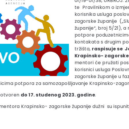
01/19-01/38, URBROJ: 2
te Pravilnikom o izmj
korisnika usluga posl
zagorske županije („Sl
županije“, broj 5/21),
potpore poduzetnicima
kontakata s drugim po
tržišta,
raspisuje se J
Krapinsko- zagorske
mentori će pružati pos
korisnici usluga Poslo
zagorske županije u faz
snicima potpora za samozapošljavanje Krapinsko-zagor
e otvoren
do 17. studenog 2023. godine
.
mentora Krapinsko- zagorske županije dužni su ispuniti 