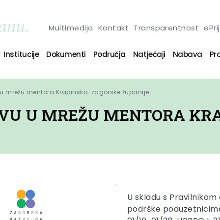
Multimedija
Kontakt
Transparentnost
ePri
Institucije
Dokumenti
Područja
Natječaji
Nabava
Pro
u u mrežu mentora Krapinsko-zagorske županije
JAVU U MREŽU MENTORA KR
U skladu s Pravilnikom
podrške poduzetnicima 