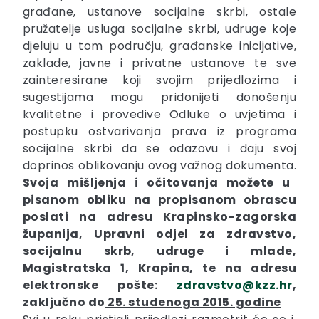
građane, ustanove socijalne skrbi, ostale
pružatelje usluga socijalne skrbi, udruge koje
djeluju u tom području, građanske inicijative,
zaklade, javne i privatne ustanove te sve
zainteresirane koji svojim prijedlozima i
sugestijama mogu pridonijeti donošenju
kvalitetne i provedive Odluke o uvjetima i
postupku ostvarivanja prava iz programa
socijalne skrbi da se odazovu i daju svoj
doprinos oblikovanju ovog važnog dokumenta.
Svoja mišljenja i očitovanja možete u
pisanom obliku na propisanom obrascu
poslati na adresu Krapinsko-zagorska
županija, Upravni odjel za zdravstvo,
socijalnu skrb, udruge i mlade,
Magistratska 1, Krapina, te na adresu
elektronske pošte:
zdravstvo@kzz.hr
,
zaključno do
25. studenoga 2015. godine