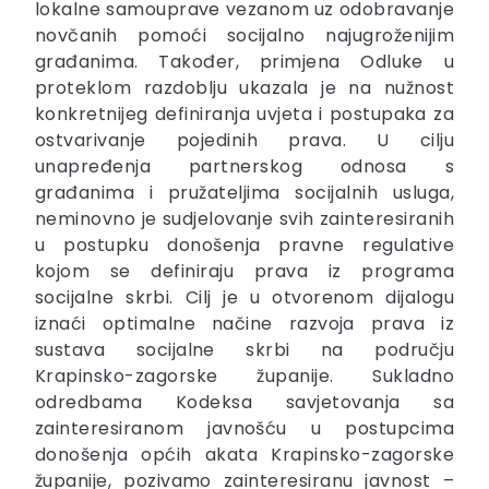
lokalne samouprave vezanom uz odobravanje
novčanih pomoći socijalno najugroženijim
građanima. Također, primjena Odluke u
proteklom razdoblju ukazala je na nužnost
konkretnijeg definiranja uvjeta i postupaka za
ostvarivanje pojedinih prava. U cilju
unapređenja partnerskog odnosa s
građanima i pružateljima socijalnih usluga,
neminovno je sudjelovanje svih zainteresiranih
u postupku donošenja pravne regulative
kojom se definiraju prava iz programa
socijalne skrbi. Cilj je u otvorenom dijalogu
iznaći optimalne načine razvoja prava iz
sustava socijalne skrbi na području
Krapinsko-zagorske županije. Sukladno
odredbama Kodeksa savjetovanja sa
zainteresiranom javnošću u postupcima
donošenja općih akata Krapinsko-zagorske
županije, pozivamo zainteresiranu javnost –