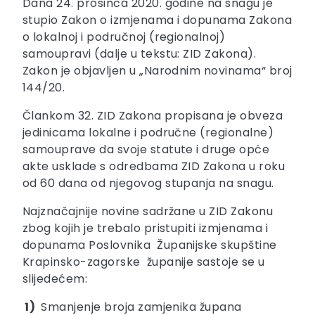
Dana 24. prosinca 2020. godine na snagu je
stupio Zakon o izmjenama i dopunama Zakona
o lokalnoj i područnoj (regionalnoj)
samoupravi (dalje u tekstu: ZID Zakona).
Zakon je objavljen u „Narodnim novinama“ broj
144/20.
Člankom 32. ZID Zakona propisana je obveza
jedinicama lokalne i područne (regionalne)
samouprave da svoje statute i druge opće
akte usklade s odredbama ZID Zakona u roku
od 60 dana od njegovog stupanja na snagu.
Najznačajnije novine sadržane u ZID Zakonu
zbog kojih je trebalo pristupiti izmjenama i
dopunama Poslovnika Županijske skupštine
Krapinsko-zagorske županije sastoje se u
slijedećem:
1)
Smanjenje broja zamjenika župana