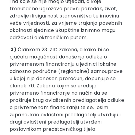
i na koje se nije moglo utjecati, a koje
trenutačno ugrožava pravni poredak, život,
zdravlje ili sigurnost stanovništva te imovinu
veće vrijednosti, za vrijeme trajanja posebnih
okolnosti sjednice Skupštine iznimno mogu
održavati elektroničkim putem.
3)
Člankom 23. ZID Zakona, a kako bi se
ojačala mogućnost donošenja odluke o
privremenom financiranju u jedinici lokalne
odnosno područne (regionalne) samouprave
u kojoj nije donesen proračun, dopunjuje se
članak 70. Zakona kojim se uređuje
privremeno financiranje na način da se
proširuje krug ovlaštenih predlagatelja odluke
o privremenom financiranju te se, osim
župana, kao ovlašteni predlagatelji utvrđuju i
drugi ovlašteni predlagatelji utvrđeni
poslovnikom predstavničkog tijela.