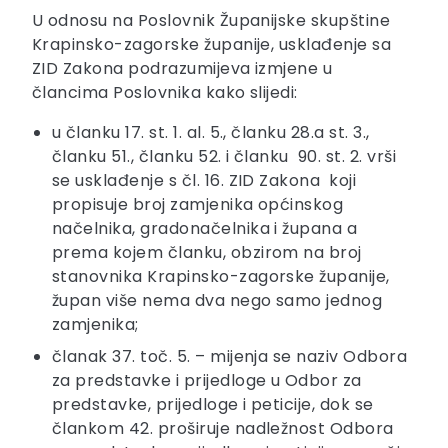
U odnosu na Poslovnik Županijske skupštine
Krapinsko-zagorske županije, usklađenje sa
ZID Zakona podrazumijeva izmjene u
člancima Poslovnika kako slijedi:
u članku 17. st. 1. al. 5., članku 28.a st. 3.,
članku 51., članku 52. i članku 90. st. 2. vrši
se usklađenje s čl. 16. ZID Zakona koji
propisuje broj zamjenika općinskog
načelnika, gradonačelnika i župana a
prema kojem članku, obzirom na broj
stanovnika Krapinsko-zagorske županije,
župan više nema dva nego samo jednog
zamjenika;
članak 37. toč. 5. – mijenja se naziv Odbora
za predstavke i prijedloge u Odbor za
predstavke, prijedloge i peticije, dok se
člankom 42. proširuje nadležnost Odbora