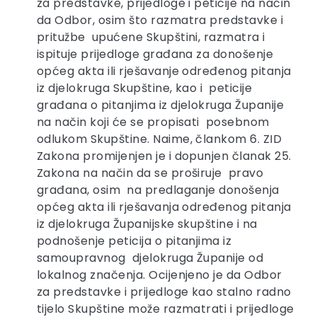
za predstavke, prijedloge i peticije na način
da Odbor, osim što razmatra predstavke i
pritužbe upućene Skupštini, razmatra i
ispituje prijedloge građana za donošenje
općeg akta ili rješavanje određenog pitanja
iz djelokruga Skupštine, kao i peticije
građana o pitanjima iz djelokruga Županije
na način koji će se propisati posebnom
odlukom Skupštine. Naime, člankom 6. ZID
Zakona promijenjen je i dopunjen članak 25.
Zakona na način da se proširuje pravo
građana, osim na predlaganje donošenja
općeg akta ili rješavanja određenog pitanja
iz djelokruga Županijske skupštine i na
podnošenje peticija o pitanjima iz
samoupravnog djelokruga Županije od
lokalnog značenja. Ocijenjeno je da Odbor
za predstavke i prijedloge kao stalno radno
tijelo Skupštine može razmatrati i prijedloge