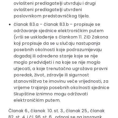
ovlašteni predlagatelji utvrđuju i drugi
ovlašteni predlagatelji utvrđeni
poslovnikom predstavničkog tijela.
članak 83.a – članak 83.b – propisuje se
održavanje sjednice elektroničkim putem
(vrši se usklađenje s člankom 11. ZID Zakona
koji propisuje da se u slučaju nastupanja
posebnih okolnosti koje podrazumijevaju
događaj ili određeno stanje koje se nije
moglo predvidjeti i na koje se nije moglo
utjecati, a koje trenutačno ugrožava pravni
poredak, život, zdravlje ili sigurnost
stanovništva te imovinu veće vrijednosti, za
vrijeme trajanja posebnih okolnosti sjednice
Skupštine iznimno mogu održavati
elektroničkim putem.
Članak 6., članak 10. st. 3., članak 25., članak
82. st. 4. i čl. 96. st. 6. odnosi se na ispravak