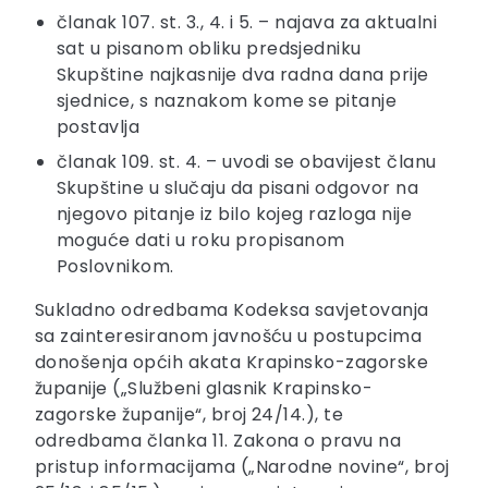
članak 107. st. 3., 4. i 5. – najava za aktualni
sat u pisanom obliku predsjedniku
Skupštine najkasnije dva radna dana prije
sjednice, s naznakom kome se pitanje
postavlja
članak 109. st. 4. – uvodi se obavijest članu
Skupštine u slučaju da pisani odgovor na
njegovo pitanje iz bilo kojeg razloga nije
moguće dati u roku propisanom
Poslovnikom.
Sukladno odredbama Kodeksa savjetovanja
sa zainteresiranom javnošću u postupcima
donošenja općih akata Krapinsko-zagorske
županije („Službeni glasnik Krapinsko-
zagorske županije“, broj 24/14.), te
odredbama članka 11. Zakona o pravu na
pristup informacijama („Narodne novine“, broj