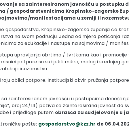
tovanje
sa zainteresiranom javnošću u postupku 
ima / gospodarstvenicima Krapinsko-zagorske žu
sajmovima/manifestacijama u zemlji i inozemstv
eme gospodarstva, Krapinsko-zagorska županija će kroz
arstva na svom području. Jedna od mjera poticanja ra
icima za edukacije i nastupe na sajmovima / manifest
istupa upravljanja obrtima / tvrtkama kao i promocije v
risnici potpore su subjekti mikro, malog i srednjeg go
atskoj i inozemstvu.
aju oblici potpore, institucijski okvir pružanja potpore t
sa zainteresiranom javnošću u postupcima donošenja
ije“, broj 24/14) poziva se zainteresirana javnost da s
jedbe i prijedloge putem
obrasca za sudjelovanje u ja
ktroničke pošte:
gospodarstvo@kzz.hr
do 06.04.202