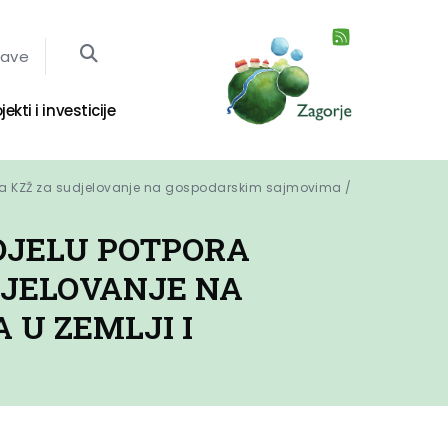
jave
jekti i investicije
ma KZŽ za sudjelovanje na gospodarskim sajmovima / 
DJELU POTPORA
DJELOVANJE NA
U ZEMLJI I