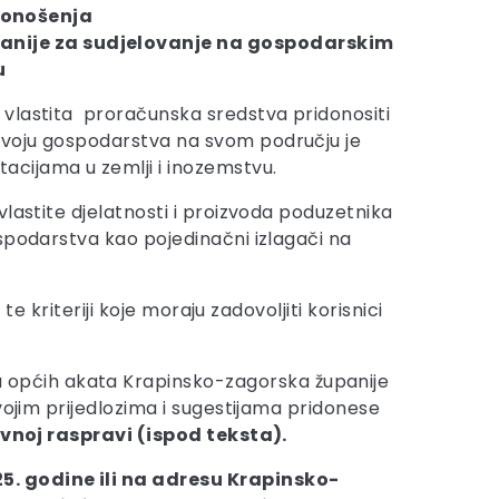
donošenja
panije za sudjelovanje na gospodarskim
u
 vlastita proračunska sredstva pridonositi
zvoju gospodarstva na svom području je
acijama u zemlji i inozemstvu.
lastite djelatnosti i proizvoda poduzetnika
spodarstva kao pojedinačni izlagači na
e kriteriji koje moraju zadovoljiti korisnici
 općih akata Krapinsko-zagorska županije
vojim prijedlozima i sugestijama pridonese
vnoj raspravi (ispod teksta).
5. godine ili na adresu Krapinsko-