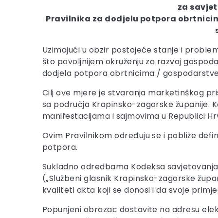
za savje
Pravilnika za dodjelu potpora obrtnic
Uzimajući u obzir postojeće stanje i probl
što povoljnijem okruženju za razvoj gospod
dodjela potpora obrtnicima / gospodarstven
Cilj ove mjere je stvaranja marketinškog pr
sa područja Krapinsko-zagorske županije. Ko
manifestacijama i sajmovima u Republici Hrv
Ovim Pravilnikom određuju se i pobliže definir
potpora.
Sukladno odredbama Kodeksa savjetovanja 
(„Službeni glasnik Krapinsko-zagorske župan
kvaliteti akta koji se donosi i da svoje prim
Popunjeni obrazac dostavite na adresu ele