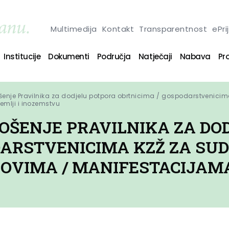
Multimedija
Kontakt
Transparentnost
ePri
Institucije
Dokumenti
Područja
Natječaji
Nabava
Pro
šenje Pravilnika za dodjelu potpora obrtnicima / gospodarstvenici
mlji i inozemstvu
OŠENJE PRAVILNIKA ZA DO
DARSTVENICIMA KZŽ ZA SU
VIMA / MANIFESTACIJAMA 