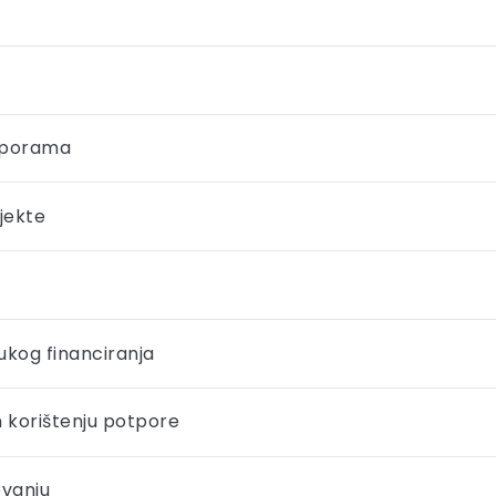
otporama
jekte
rukog financiranja
m korištenju potpore
ovanju