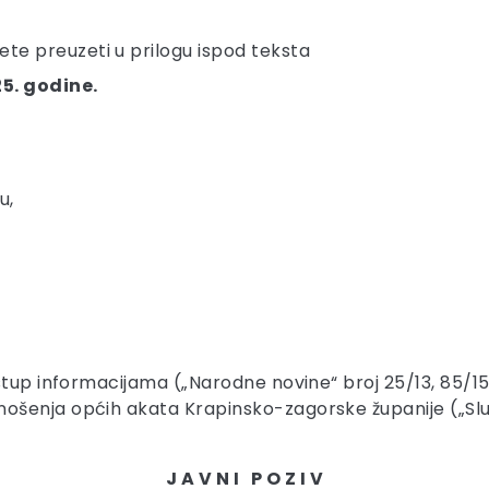
te preuzeti u prilogu ispod teksta
5. godine.
u,
stup informacijama („Narodne novine“ broj 25/13, 85/15
ošenja općih akata Krapinsko-zagorske županije („Služ
J A V N I P O Z I V