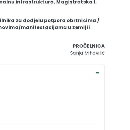
nalnu infrastruktura, Magistratska 1,
ilnika za dodjelu potpora obrtnicima /
movima/manifestacijama u zemlji i
PROČELNICA
Sanja Mihovilić