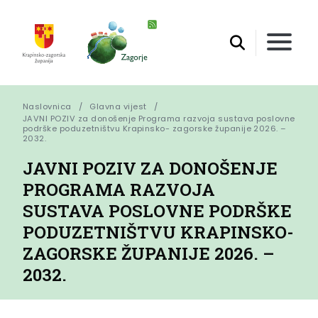
Naslovnica
Glavna vijest
JAVNI POZIV za donošenje Programa razvoja sustava poslovne 
podrške poduzetništvu Krapinsko- zagorske županije 2026. – 
2032.
JAVNI POZIV ZA DONOŠENJE
PROGRAMA RAZVOJA
SUSTAVA POSLOVNE PODRŠKE
PODUZETNIŠTVU KRAPINSKO-
ZAGORSKE ŽUPANIJE 2026. –
2032.