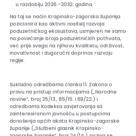
u razdoblju 2026.–2032. godina.
Na taj se način Krapinsko-zagorska županija
pozicionira kao aktivni nositelj razvoja
poduzetničkog ekosustava, usmjeren ne samo
na povećanje broja poduzetničkih pothvata,
već prije svega na njihovu kvalitetu, održivost,
inovativnost i dugoročni doprinos razvoju
regije.
Sukladno odredbama članka 11. Zakona o
pravu na pristup informacijama („Narodne
novine“, broj 25/13., 85/15. i 69/22.) i
odredbama Kodeksa savjetovanja sa
zainteresiranom javnošću u postupcima
donošenja općih akata Krapinsko-zagorske
županije („Službeni glasnik Krapinsko-
zagorske županije“, broj 24/14.) poziva se