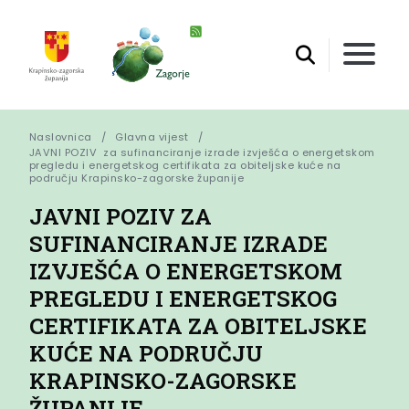
Naslovnica
Glavna vijest
JAVNI POZIV  za sufinanciranje izrade izvješća o energetskom 
pregledu i energetskog certifikata za obiteljske kuće na 
području Krapinsko-zagorske županije
JAVNI POZIV ZA
SUFINANCIRANJE IZRADE
IZVJEŠĆA O ENERGETSKOM
PREGLEDU I ENERGETSKOG
CERTIFIKATA ZA OBITELJSKE
KUĆE NA PODRUČJU
KRAPINSKO-ZAGORSKE
ŽUPANIJE