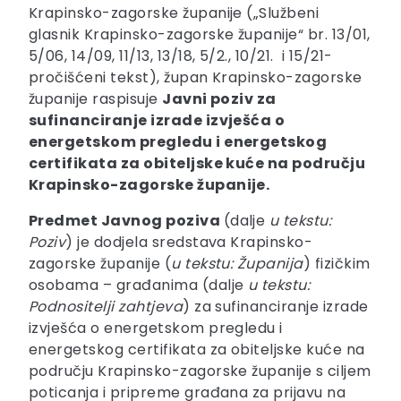
Krapinsko-zagorske županije („Službeni
glasnik Krapinsko-zagorske županije“ br. 13/01,
5/06, 14/09, 11/13, 13/18, 5/2., 10/21. i 15/21-
pročišćeni tekst), župan Krapinsko-zagorske
županije raspisuje
Javni poziv
za
sufinanciranje izrade izvješća o
energetskom pregledu i energetskog
certifikata za obiteljske kuće na području
Krapinsko-zagorske županije.
Predmet Javnog poziva
(dalje
u tekstu:
Poziv
) je dodjela sredstava Krapinsko-
zagorske županije (
u tekstu: Županija
) fizičkim
osobama – građanima (dalje
u tekstu:
Podnositelji zahtjeva
) za sufinanciranje izrade
izvješća o energetskom pregledu i
energetskog certifikata za obiteljske kuće na
području Krapinsko-zagorske županije s ciljem
poticanja i pripreme građana za prijavu na