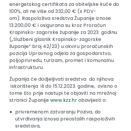
energetskog certifikata za obiteljske kuće do
100%, ali ne više od 332,00 € (s PDV-
om). Raspoloživa sredstva Županije iznose
13.200,00 € i osigurana su kroz Proračun
Krapinsko-zagorske županije za 2023. godinu
(„Službeni glasnik Krapinsko-zagorske
županije“ broj 42/23) u okviru proračunskih
pozicija Upravnog odjela za gospodarstvo,
poljoprivredu, turizam, promet i komunalnu
infrastrukturu.
Županija će dodjeljivati sredstva do njihova
iskorištenja ili do 15.12.2023. godine, ovisno o
tome što prije nastupi te objaviti na mrežnoj
stranici Županije
www.kzz.hr
obavijesti o:
privremenom zatvaranju Poziva, do
utvrđivanja iznosa preostalih raspoloživih
sredstava,