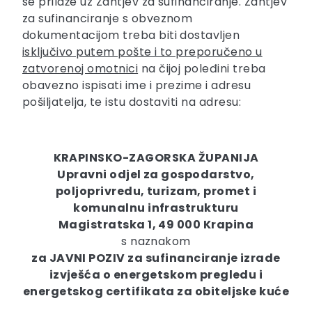
se prilaže uz Zahtjev za sufinanciranje. Zahtjev
za sufinanciranje s obveznom
dokumentacijom treba biti dostavljen
isključivo putem pošte i to preporučeno u
zatvorenoj omotnici
na čijoj poleđini treba
obavezno ispisati ime i prezime i adresu
pošiljatelja, te istu dostaviti na adresu:
KRAPINSKO-ZAGORSKA ŽUPANIJA
Upravni odjel za gospodarstvo,
poljoprivredu, turizam, promet i
komunalnu infrastrukturu
Magistratska 1, 49 000 Krapina
s naznakom
za JAVNI POZIV za sufinanciranje izrade
izvješća o energetskom pregledu i
energetskog certifikata za obiteljske kuće