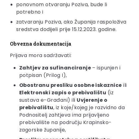
ponovnom otvaranju Poziva, bude li
potrebno i
zatvaranju Poziva, ako Županija raspoloživa
sredstva dodijeli prije 15.12.2023. godine.
Obvezna dokumentacija
Prijava mora sadržavati:
Zahtjev za sufinanciranje
– ispunjen i
potpisan (Prilog I),
Obostranu presliku osobne iskaznice
ili
Elektronski zapis o prebivalištu
(iz
sustava e-Građani) ili
Uvjerenje o
prebivalištu
, iz koje/kojeg je razvidno da
Podnositelj zahtjeva ima prijavljeno
prebivalište na području Krapinsko-
zagorske županije,