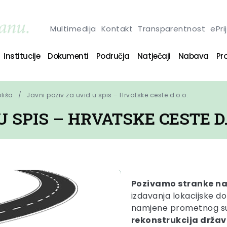
Multimedija
Kontakt
Transparentnost
ePri
Institucije
Dokumenti
Područja
Natječaji
Nabava
Pro
oliša
Javni poziv za uvid u spis – Hrvatske ceste d.o.o.
U SPIS – HRVATSKE CESTE D.
Pozivamo stranke na
izdavanja lokacijske d
namjene prometnog su
rekonstrukcija držav