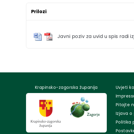
Prilozi
Javni poziv za uvid u spis radi i
Krapinsko-zagorska županija
Uvjeti k
Impres
Pitajte 
Izjava o
Politika
Postavk