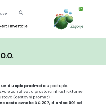
jave
jekti i investicije
O.O.
 uvid u spis predmeta
u postupku
ozvole za zahvat u prostoru infrastrukturne
stava (cestovni promet) –
ne ceste oznake DC 207, dionica 001 od