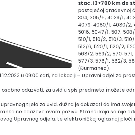
stac. 13+700 km do s
postojećoj građevnoj če
304, 305/6, 4039/1, 403
4079, 4080/1, 4080/2, 4
5016, 5047/1, 507, 508/
510/1, 510/2, 510/3, 510/4
513/6, 520/1, 520/2, 52
568/2, 569/2, 570, 571,
577/3, 578/1, 582/3, 58
(Đurmanec).
12.2023 u 09:00 sati, na lokaciji – Upravni odjel za pros
 osobno odazvati, za uvid u spis predmeta možete odr
pravnog tijela za uvid, dužna je dokazati da ima svojs
tranka ne odazove ovom pozivu. Stranci koja se nije od
 ovog Upravnog odjela, te elektroničkoj oglasnoj ploči