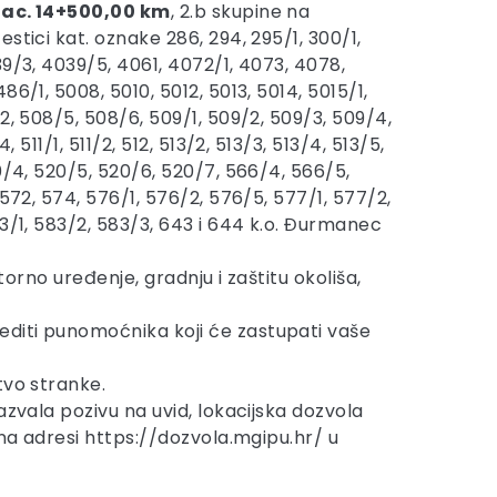
tac. 14+500,00 km
, 2.b skupine na
stici kat. oznake 286, 294, 295/1, 300/1,
9/3, 4039/5, 4061, 4072/1, 4073, 4078,
86/1, 5008, 5010, 5012, 5013, 5014, 5015/1,
2, 508/5, 508/6, 509/1, 509/2, 509/3, 509/4,
, 511/1, 511/2, 512, 513/2, 513/3, 513/4, 513/5,
0/4, 520/5, 520/6, 520/7, 566/4, 566/5,
 572, 574, 576/1, 576/2, 576/5, 577/1, 577/2,
3/1, 583/2, 583/3, 643 i 644 k.o. Đurmanec
torno uređenje, gradnju i zaštitu okoliša,
editi punomoćnika koji će zastupati vaše
tvo stranke.
azvala pozivu na uvid, lokacijska dozvola
 na adresi https://dozvola.mgipu.hr/ u