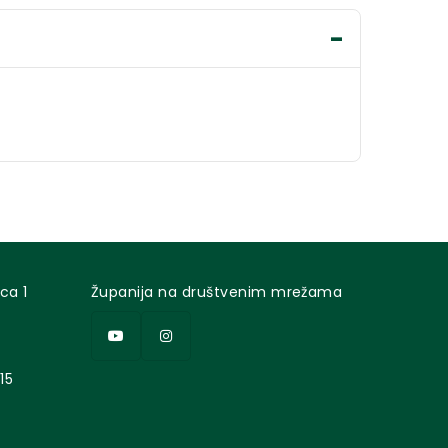
ca 1
Županija na društvenim mrežama
15