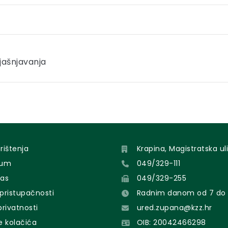
zjašnjavanja
orištenja
Krapina, Magistratska uli
sum
049/329-111
nas
049/329-255
 pristupačnosti
Radnim danom od 7 do 
 privatnosti
ured.zupana@kzz.hr
e kolačića
OIB: 20042466298