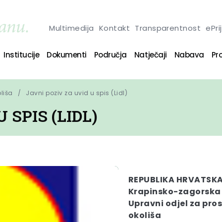
Multimedija
Kontakt
Transparentnost
ePri
Institucije
Dokumenti
Područja
Natječaji
Nabava
Pro
oliša
Javni poziv za uvid u spis (Lidl)
 SPIS (LIDL)
REPUBLIKA HRVATSK
Krapinsko-zagorska
Upravni odjel za pros
okoliša