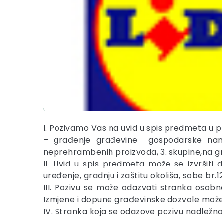
I. Pozivamo Vas na uvid u spis predmeta u 
– građenje građevine gospodarske namje
neprehrambenih proizvoda, 3. skupine,na gr
II. Uvid u spis predmeta može se izvršiti 
uređenje, gradnju i zaštitu okoliša, sobe br.12
III. Pozivu se može odazvati stranka osob
Izmjene i dopune građevinske dozvole može 
IV. Stranka koja se odazove pozivu nadležno