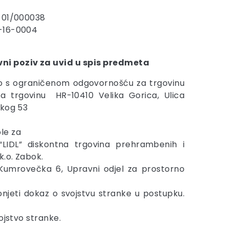
-01/000038
-16-0004
ni poziv za uvid u spis predmeta
o s ograničenom odgovornošću za trgovinu
a trgovinu HR-10410 Velika Gorica, Ulica
skog 53
le za
LIDL” diskontna trgovina prehrambenih i
k.o. Zabok.
k, Kumrovečka 6, Upravni odjel za prostorno
njeti dokaz o svojstvu stranke u postupku.
ojstvo stranke.