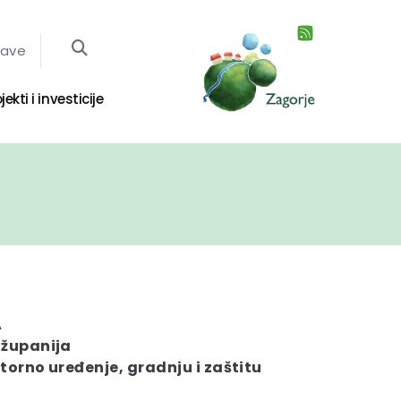
jave
jekti i investicije
A
 županija
torno uređenje, gradnju i zaštitu