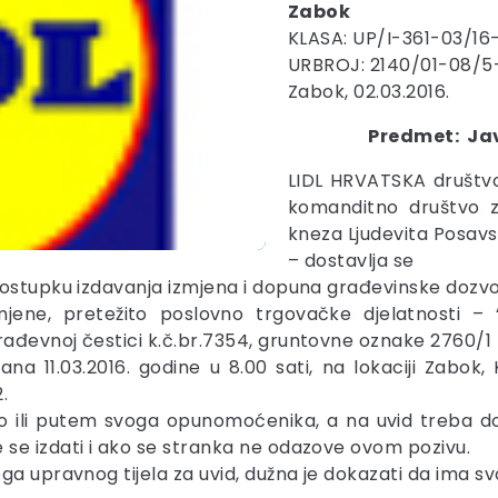
Zabok
KLASA: UP/I-361-03/16
URBROJ: 2140/01-08/5
Zabok, 02.03.2016.
Predmet: Jav
LIDL HRVATSKA društv
komanditno društvo z
kneza Ljudevita Posav
– dostavlja se
postupku izdavanja izmjena i dopuna građevinske dozvo
ne, pretežito poslovno trgovačke djelatnosti – “
ađevnoj čestici k.č.br.7354, gruntovne oznake 2760/1 
dana 11.03.2016. godine u 8.00 sati, na lokaciji Zabo
.
no ili putem svoga opunomoćenika, a na uvid treba do
se izdati i ako se stranka ne odazove ovom pozivu.
ga upravnog tijela za uvid, dužna je dokazati da ima sv