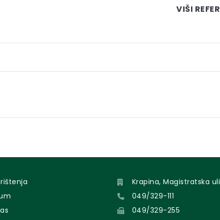
VIŠI REF
orištenja
Krapina, Magistratska uli
sum
049/329-111
nas
049/329-255