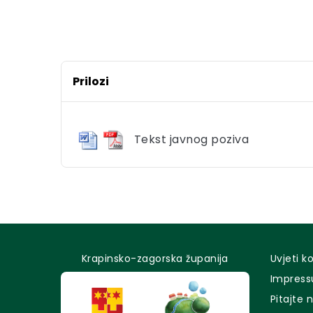
Prilozi
Tekst javnog poziva
Krapinsko-zagorska županija
Uvjeti k
Impres
Pitajte 