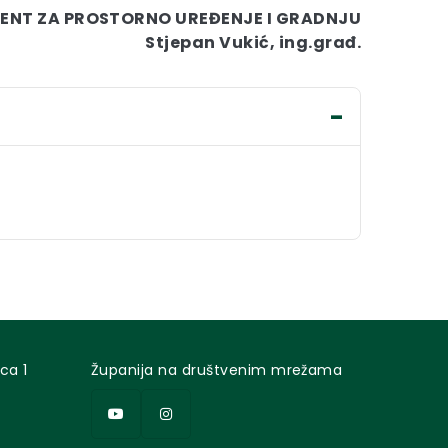
ERENT ZA PROSTORNO UREĐENJE I GRADNJU
Stjepan Vukić, ing.građ.
ca 1
Županija na društvenim mrežama