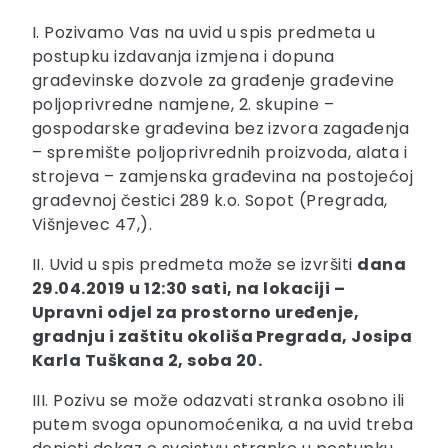
I. Pozivamo Vas na uvid u spis predmeta u
postupku izdavanja izmjena i dopuna
građevinske dozvole za građenje građevine
poljoprivredne namjene, 2. skupine –
gospodarske građevina bez izvora zagađenja
– spremište poljoprivrednih proizvoda, alata i
strojeva – zamjenska građevina na postojećoj
građevnoj čestici 289 k.o. Sopot (Pregrada,
Višnjevec 47,).
II. Uvid u spis predmeta može se izvršiti
dana
29.04.2019 u 12:30 sati, na lokaciji –
Upravni odjel za prostorno uređenje,
gradnju i zaštitu okoliša Pregrada, Josipa
Karla Tuškana 2, soba 20
.
III. Pozivu se može odazvati stranka osobno ili
putem svoga opunomoćenika, a na uvid treba