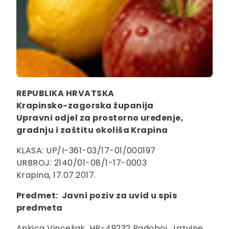
REPUBLIKA HRVATSKA
Krapinsko-zagorska županija
Upravni odjel za prostorno uređenje,
gradnju i zaštitu okoliša Krapina
KLASA: UP/I-361-03/17-01/000197
URBROJ: 2140/01-08/1-17-0003
Krapina, 17.07.2017.
Predmet: Javni poziv za uvid u spis
predmeta
Ankica Vinceljak, HR-49232 Radoboj, Jazvine