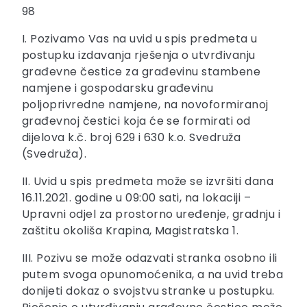
98
I. Pozivamo Vas na uvid u spis predmeta u
postupku izdavanja rješenja o utvrđivanju
građevne čestice za građevinu stambene
namjene i gospodarsku građevinu
poljoprivredne namjene, na novoformiranoj
građevnoj čestici koja će se formirati od
dijelova k.č. broj 629 i 630 k.o. Svedruža
(Svedruža).
II. Uvid u spis predmeta može se izvršiti dana
16.11.2021. godine u 09:00 sati, na lokaciji –
Upravni odjel za prostorno uređenje, gradnju i
zaštitu okoliša Krapina, Magistratska 1.
III. Pozivu se može odazvati stranka osobno ili
putem svoga opunomoćenika, a na uvid treba
donijeti dokaz o svojstvu stranke u postupku.