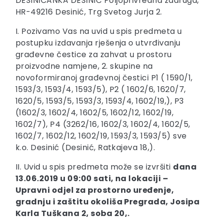
DESINIČANKA DESINIĆ Poljoprivredna zadruga,
HR-49216 Desinić, Trg Svetog Jurja 2.
I. Pozivamo Vas na uvid u spis predmeta u
postupku izdavanja rješenja o utvrđivanju
građevne čestice za zahvat u prostoru
proizvodne namjene, 2. skupine na
novoformiranoj građevnoj čestici P1 ( 1590/1,
1593/3, 1593/4, 1593/5), P2 ( 1602/6, 1620/7,
1620/5, 1593/5, 1593/3, 1593/4, 1602/19,), P3
(1602/3, 1602/4, 1602/5, 1602/12, 1602/19,
1602/7), P4 (3262/16, 1602/3, 1602/4, 1602/5,
1602/7, 1602/12, 1602/19, 1593/3, 1593/5) sve
k.o. Desinić (Desinić, Ratkajeva 18,).
II. Uvid u spis predmeta može se izvršiti
dana
13.06.2019 u 09:00 sati, na lokaciji –
Upravni odjel za prostorno uređenje,
gradnju i zaštitu okoliša Pregrada, Josipa
Karla Tuškana 2, soba 20,
.