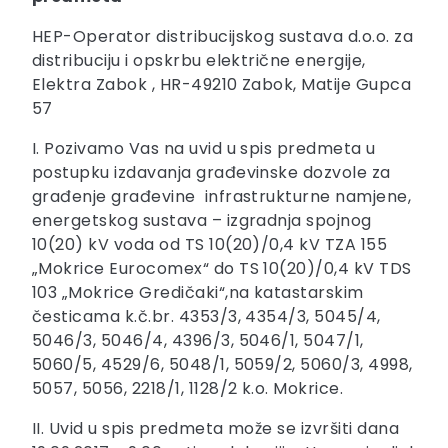
HEP-Operator distribucijskog sustava d.o.o. za
distribuciju i opskrbu električne energije,
Elektra Zabok , HR-49210 Zabok, Matije Gupca
57
I. Pozivamo Vas na uvid u spis predmeta u
postupku izdavanja građevinske dozvole za
građenje građevine infrastrukturne namjene,
energetskog sustava – izgradnja spojnog
10(20) kV voda od TS 10(20)/0,4 kV TZA 155
„Mokrice Eurocomex“ do TS 10(20)/0,4 kV TDS
103 „Mokrice Gredičaki“,na katastarskim
česticama k.č.br. 4353/3, 4354/3, 5045/4,
5046/3, 5046/4, 4396/3, 5046/1, 5047/1,
5060/5, 4529/6, 5048/1, 5059/2, 5060/3, 4998,
5057, 5056, 2218/1, 1128/2 k.o. Mokrice.
II. Uvid u spis predmeta može se izvršiti dana