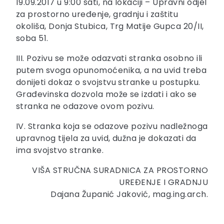
19.09.2017 u 9:00 sati, na lokaciji – Upravni odjel
za prostorno uređenje, gradnju i zaštitu
okoliša, Donja Stubica, Trg Matije Gupca 20/II,
soba 51.
III. Pozivu se može odazvati stranka osobno ili
putem svoga opunomoćenika, a na uvid treba
donijeti dokaz o svojstvu stranke u postupku.
Građevinska dozvola može se izdati i ako se
stranka ne odazove ovom pozivu.
IV. Stranka koja se odazove pozivu nadležnoga
upravnog tijela za uvid, dužna je dokazati da
ima svojstvo stranke.
VIŠA STRUČNA SURADNICA ZA PROSTORNO
UREĐENJE I GRADNJU
Dajana Županić Jaković, mag.ing.arch.