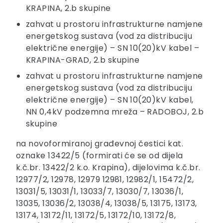
KRAPINA, 2.b skupine
zahvat u prostoru infrastrukturne namjene
energetskog sustava (vod za distribuciju
električne energije) – SN 10(20)kV kabel –
KRAPINA-GRAD, 2.b skupine
zahvat u prostoru infrastrukturne namjene
energetskog sustava (vod za distribuciju
električne energije) – SN 10(20)kV kabel,
NN 0,4kV podzemna mreža – RADOBOJ, 2.b
skupine
na novoformiranoj građevnoj čestici kat.
oznake 13422/5 (formirati će se od dijela
k.č.br. 13422/2 k.o. Krapina), dijelovima k.č.br.
12977/2, 12978, 12979 12981, 12982/1, 15472/2,
13031/5, 13031/1, 13033/7, 13030/7, 13036/1,
13035, 13036/2, 13038/4, 13038/5, 13175, 13173,
13174, 13172/11, 13172/5, 13172/10, 13172/8,