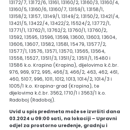
13172/7, 13172/6, 13161, 13160/2, 13160/3, 13160/4,
13160/5, 13160/6, 13160/7, 13159/1, 13158/1,
13158/2, 13157, 13149/1, 13149/2, 13150/2, 13421/4,
13421/5, 13422/4, 13422/2, 15524/2, 13772/1,
13771/1, 13762/1, 13762/2, 13760/1, 13760/2,
13592, 13595, 13596, 13599, 13600, 13603, 13604,
13606, 13607, 13582, 13581, 15479, 13577/2,
13577/1, 13576, 13571, 13570, 13565, 13564,
13558, 15527, 13511/3, 13511/2, 13511/1, 15480 i
13586 k.o. Krapina (Krapina), dijelovima k.č.br.
976, 969, 972, 995, 466/3, 466/2, 463, 462, 461,
460, 5107, 996, 1011, 1012, 1013, 1014/2, 1014/3 i
1005/1 k.o. Krapina-grad (Krapina), te
dijelovima k.č.br. 3562, 1710/1 i 3563/1 k.o.
Radoboj (Radoboj).
Uvid u spis predmeta može se izvršiti dana
03.2024 u 09:00
sati, na lokaciji –
Upravni
odjel za prostorno uređenje, gradnju i