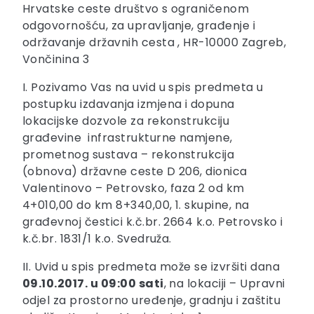
Hrvatske ceste društvo s ograničenom
odgovornošću, za upravljanje, građenje i
održavanje državnih cesta , HR-10000 Zagreb,
Vončinina 3
I. Pozivamo Vas na uvid u spis predmeta u
postupku izdavanja izmjena i dopuna
lokacijske dozvole za rekonstrukciju
građevine infrastrukturne namjene,
prometnog sustava – rekonstrukcija
(obnova) državne ceste D 206, dionica
Valentinovo – Petrovsko, faza 2 od km
4+010,00 do km 8+340,00, 1. skupine, na
građevnoj čestici k.č.br. 2664 k.o. Petrovsko i
k.č.br. 1831/1 k.o. Svedruža.
II. Uvid u spis predmeta može se izvršiti dana
09.10.2017. u 09:00
sati
, na lokaciji – Upravni
odjel za prostorno uređenje, gradnju i zaštitu