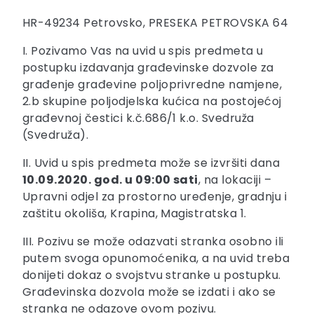
HR-49234 Petrovsko, PRESEKA PETROVSKA 64
I. Pozivamo Vas na uvid u spis predmeta u
postupku izdavanja građevinske dozvole za
građenje građevine poljoprivredne namjene,
2.b skupine poljodjelska kućica na postojećoj
građevnoj čestici k.č.686/1 k.o. Svedruža
(Svedruža).
II. Uvid u spis predmeta može se izvršiti dana
10.09.2020. god. u 09:00 sati
, na lokaciji –
Upravni odjel za prostorno uređenje, gradnju i
zaštitu okoliša, Krapina, Magistratska 1.
III. Pozivu se može odazvati stranka osobno ili
putem svoga opunomoćenika, a na uvid treba
donijeti dokaz o svojstvu stranke u postupku.
Građevinska dozvola može se izdati i ako se
stranka ne odazove ovom pozivu.