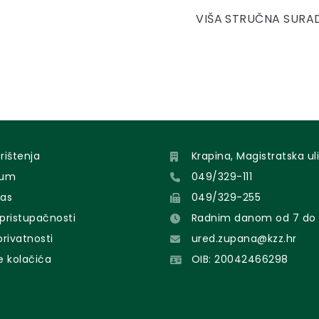
VIŠA STRUČNA SURA
orištenja
Krapina, Magistratska uli
sum
049/329-111
nas
049/329-255
 pristupačnosti
Radnim danom od 7 do 
 privatnosti
ured.zupana@kzz.hr
e kolačića
OIB: 20042466298