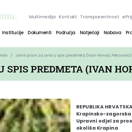
Multimedija
Kontakt
Transparentnost
ePri
Institucije
Dokumenti
Područja
Natječaji
Nabava
Pro
oliša
Javni poziv za uvid u spis predmeta (Ivan Horvat, Petrovsko)
 U SPIS PREDMETA (IVAN HO
REPUBLIKA HRVATSK
Krapinsko-zagorska
Upravni odjel za pros
okoliša Krapina