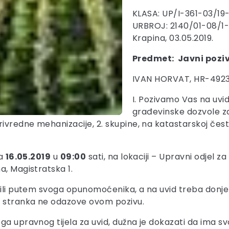
KLASA: UP/I-361-03/19
URBROJ: 2140/01-08/1
Krapina, 03.05.2019.
Predmet: Javni poziv
IVAN HORVAT, HR-492
I. Pozivamo Vas na uvi
građevinske dozvole z
redne mehanizacije, 2. skupine, na katastarskoj čestic
na
16.05.2019
u
09:00
sati, na lokaciji – Upravni odjel z
a, Magistratska 1.
 ili putem svoga opunomoćenika, a na uvid treba donje
e stranka ne odazove ovom pozivu.
ga upravnog tijela za uvid, dužna je dokazati da ima sv