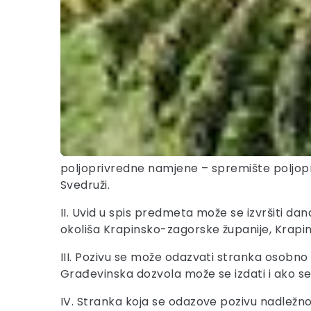
poljoprivredne namjene – spremište poljopriv
Svedruži.
II. Uvid u spis predmeta može se izvršiti da
okoliša Krapinsko-zagorske županije, Krapin
III. Pozivu se može odazvati stranka osobno
Građevinska dozvola može se izdati i ako s
IV. Stranka koja se odazove pozivu nadležno