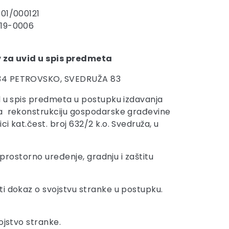
-01/000121
-19-0006
 za uvid u spis predmeta
34 PETROVSKO, SVEDRUŽA 83
d u spis predmeta u postupku izdavanja
a rekonstrukciju gospodarske građevine
i kat.čest. broj 632/2 k.o. Svedruža, u
a prostorno uređenje, gradnju i zaštitu
ti dokaz o svojstvu stranke u postupku.
ojstvo stranke.