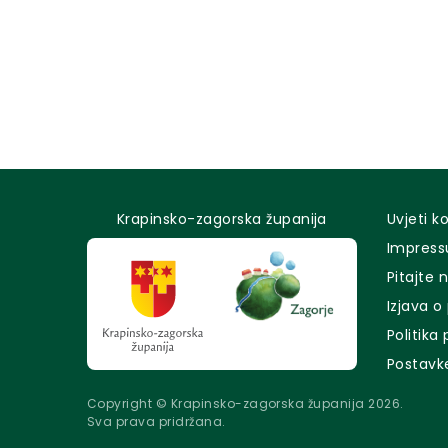
Krapinsko-zagorska županija
Uvjeti k
Impres
Pitajte 
Izjava o
Politika
Postavk
Copyright © Krapinsko-zagorska županija 2026.
Sva prava pridržana.