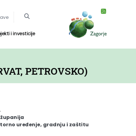
jave
jekti i investicije
RVAT, PETROVSKO)
A
 županija
torno uređenje, gradnju i zaštitu