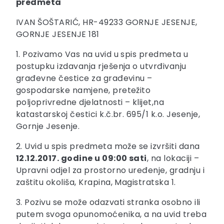
predmeta
IVAN ŠOŠTARIĆ, HR-49233 GORNJE JESENJE,
GORNJE JESENJE 181
1. Pozivamo Vas na uvid u spis predmeta u
postupku izdavanja rješenja o utvrđivanju
građevne čestice za građevinu –
gospodarske namjene, pretežito
poljoprivredne djelatnosti – klijet,na
katastarskoj čestici k.č.br. 695/1 k.o. Jesenje,
Gornje Jesenje.
2. Uvid u spis predmeta može se izvršiti dana
12.12.2017. godine u 09:00
sati
, na lokaciji –
Upravni odjel za prostorno uređenje, gradnju i
zaštitu okoliša, Krapina, Magistratska 1.
3. Pozivu se može odazvati stranka osobno ili
putem svoga opunomoćenika, a na uvid treba