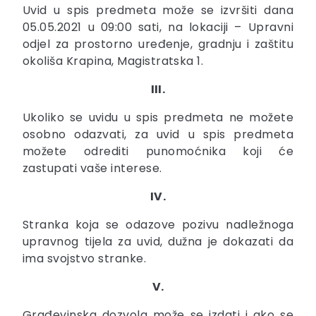
Uvid u spis predmeta može se izvršiti dana
05.05.2021 u 09:00 sati, na lokaciji – Upravni
odjel za prostorno uređenje, gradnju i zaštitu
okoliša Krapina, Magistratska 1.
III.
Ukoliko se uvidu u spis predmeta ne možete
osobno odazvati, za uvid u spis predmeta
možete odrediti punomoćnika koji će
zastupati vaše interese.
IV.
Stranka koja se odazove pozivu nadležnoga
upravnog tijela za uvid, dužna je dokazati da
ima svojstvo stranke.
V.
Građevinska dozvola može se izdati i ako se