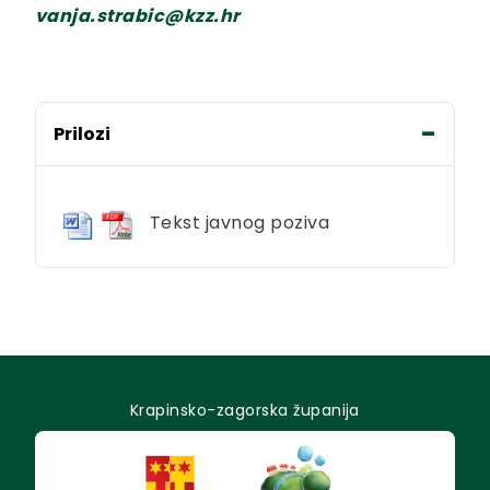
vanja.strabic@kzz.hr
Prilozi
Tekst javnog poziva
Krapinsko-zagorska županija