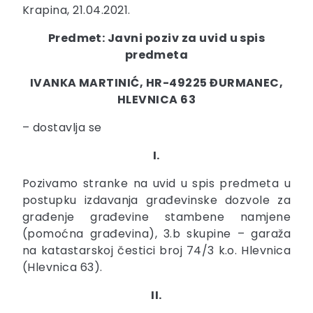
Krapina, 21.04.2021.
Predmet: Javni poziv za uvid u spis
predmeta
IVANKA MARTINIĆ, HR-49225 ĐURMANEC,
HLEVNICA 63
– dostavlja se
I.
Pozivamo stranke na uvid u spis predmeta u
postupku izdavanja građevinske dozvole za
građenje građevine stambene namjene
(pomoćna građevina), 3.b skupine – garaža
na katastarskoj čestici broj 74/3 k.o. Hlevnica
(Hlevnica 63).
II.