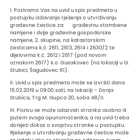
I. Pozivamo Vas na uvid u spis predmeta u
postupku izdavanja rješenja o utvrđivanju
građevne čestice za: građevinu stambene
namjene i dvije građevine gospodarske
namjene, 2. skupine, na katastarskim
česticama k.č. 2611, 2613, 2614 i 2630/2 te
dijelovima k.č. 2612 i 2617 (pod novom
oznakom 2617) k.o. Gusakovec (na lokaciji u G.
Stubici, Šagudovec 61).
II. Uvid u spis predmeta može se izvršiti dana
15.02.2019 u 09:00 sati, na lokaciji – Donja
Stubica, Trg M. Gupca 20, soba 48/II.
III. Pozivu se može odazvati stranka osobno ili
putem svoga opunomoćenika, a na uvid treba
donijeti dokaz o svojstvu stranke u postupku.
Rješenje o utvrđivanju građevne čestice može