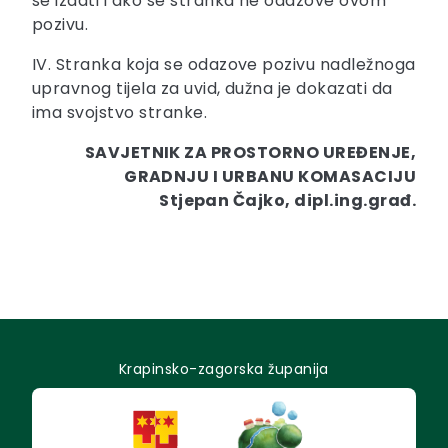
se izdati i ako se stranka ne odazove ovom
pozivu.
IV. Stranka koja se odazove pozivu nadležnoga
upravnog tijela za uvid, dužna je dokazati da
ima svojstvo stranke.
SAVJETNIK ZA PROSTORNO UREĐENJE,
GRADNJU I URBANU KOMASACIJU
Stjepan Čajko, dipl.ing.građ.
Krapinsko-zagorska županija