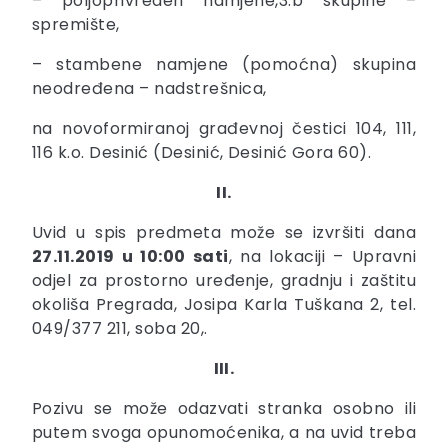
– poljoprivreden namjene,3.b skupine –
spremište,
– stambene namjene (pomoćna) skupina
neodređena – nadstrešnica,
na novoformiranoj građevnoj čestici 104, 111,
116 k.o. Desinić (Desinić, Desinić Gora 60).
II.
Uvid u spis predmeta može se izvršiti dana
27.11.2019 u 10:00 sati
, na lokaciji – Upravni
odjel za prostorno uređenje, gradnju i zaštitu
okoliša Pregrada, Josipa Karla Tuškana 2, tel.
049/377 211, soba 20,.
III.
Pozivu se može odazvati stranka osobno ili
putem svoga opunomoćenika, a na uvid treba