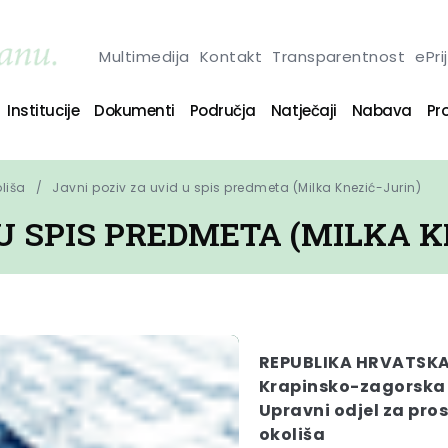
Multimedija
Kontakt
Transparentnost
ePri
Institucije
Dokumenti
Područja
Natječaji
Nabava
Pro
oliša
Javni poziv za uvid u spis predmeta (Milka Knezić-Jurin)
 U SPIS PREDMETA (MILKA K
REPUBLIKA HRVATSK
Krapinsko-zagorska
Upravni odjel za pros
okoliša