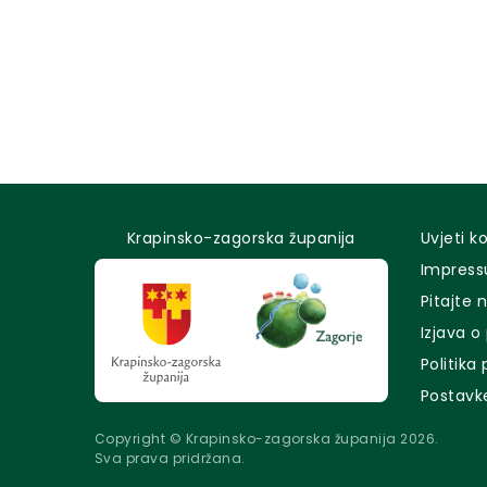
Krapinsko-zagorska županija
Uvjeti k
Impres
Pitajte 
Izjava o
Politika
Postavk
Copyright © Krapinsko-zagorska županija 2026.
Sva prava pridržana.