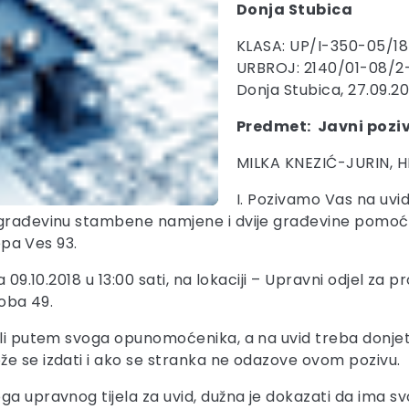
Donja Stubica
KLASA: UP/I-350-05/1
URBROJ: 2140/01-08/2
Donja Stubica, 27.09.20
Predmet: Javni poziv
MILKA KNEZIĆ-JURIN, H
I. Pozivamo Vas na uvi
 građevinu stambene namjene i dvije građevine pomoćn
Lepa Ves 93.
 09.10.2018 u 13:00 sati, na lokaciji – Upravni odjel za p
soba 49.
ili putem svoga opunomoćenika, a na uvid treba donjet
že se izdati i ako se stranka ne odazove ovom pozivu.
ga upravnog tijela za uvid, dužna je dokazati da ima sv