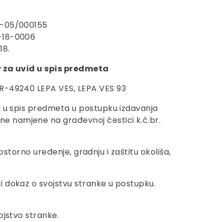
8-05/000155
-18-0006
18.
 za uvid u spis predmeta
R-49240 LEPA VES, LEPA VES 93
d u spis predmeta u postupku izdavanja
e namjene na građevnoj čestici k.č.br.
rostorno uređenje, gradnju i zaštitu okoliša,
i dokaz o svojstvu stranke u postupku.
ojstvo stranke.