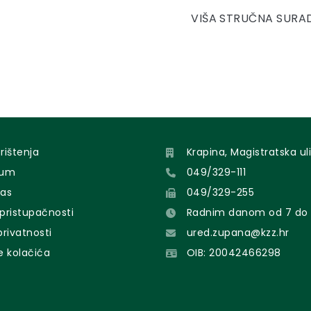
VIŠA STRUČNA SURA
orištenja
Krapina, Magistratska uli
sum
049/329-111
nas
049/329-255
 pristupačnosti
Radnim danom od 7 do 
 privatnosti
ured.zupana@kzz.hr
e kolačića
OIB: 20042466298