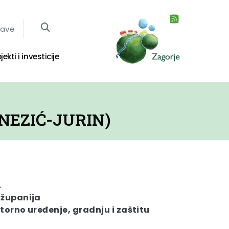
jave
jekti i investicije
NEZIĆ-JURIN)
A
 županija
torno uređenje, gradnju i zaštitu