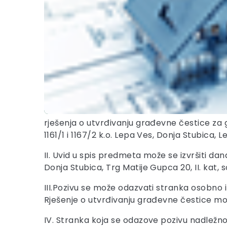
rješenja o utvrđivanju građevne čestice za
1161/1 i 1167/2 k.o. Lepa Ves, Donja Stubica, 
II. Uvid u spis predmeta može se izvršiti dana
Donja Stubica, Trg Matije Gupca 20, II. kat, 
III.Pozivu se može odazvati stranka osobno 
Rješenje o utvrđivanju građevne čestice mo
IV. Stranka koja se odazove pozivu nadležno