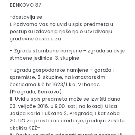
BENKOVO 87
-dostavlja se
I. Pozivamo Vas na uvid u spis predmeta u
postupku izdavanja rješenja o utvrđivanju
građevne čestice za
– Zgradu stambene namjene – zgrada sa dvije
stmbene jedinice, 3. skupine
– zgradu gospodarske namjene – garaža i
spremište, 5. skupine, na katastarskim
česticama k.č.br.1623/1 k.o. Vrbanec
(Pregrada, Benkovo).
II. Uvid u spis predmeta može se izvršiti dana
03. veljače 2016. u 9,00 sati, na lokaciji Ulica
Josipa Karla Tuškana 2, Pregrada, I kat soba
20, UO za prostorno uređenje, gradnju i zaštitu
okoliša KZŽ– .