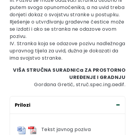
III. Pozivu se može odazvati stranka osobno ili
putem svoga opunomoćenika, a na uvid treba
donjeti dokaz o svojstvu stranke u postupku.
Rješenje o utvrđivanju građevne čestice može
se izdati i ako se stranka ne odazove ovom
pozivu.
IV. Stranka koja se odazove pozivu nadležnoga
upravnog tijela za uvid, dužna je dokazati da
ima svojstvo stranke.
VIŠA STRUČNA SURADNICa ZA PROSTORNO
UREĐENJE I GRADNJU
Gordana Gretić, struč.spec.ing.aedif.
Prilozi
Tekst javnog poziva