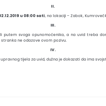
II.
02.12.2019 u 08:00 sati
, na lokaciji – Zabok, Kumrovečk
III.
li putem svoga opunomoćenika, a na uvid treba doni
e stranka ne odazove ovom pozivu.
IV.
pravnog tijela za uvid, dužna je dokazati da ima svojs