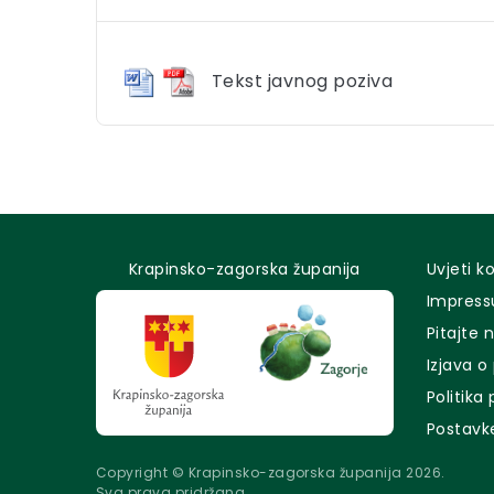
Tekst javnog poziva
Krapinsko-zagorska županija
Uvjeti k
Impres
Pitajte 
Izjava o
Politika
Postavk
Copyright © Krapinsko-zagorska županija 2026.
Sva prava pridržana.