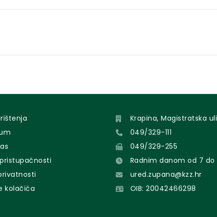
orištenja
Krapina, Magistratska uli
sum
049/329-111
nas
049/329-255
 pristupačnosti
Radnim danom od 7 do 
 privatnosti
ured.zupana@kzz.hr
e kolačića
OIB: 20042466298