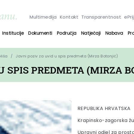
Multimedija
Kontakt
Transparentnost
ePri
Institucije
Dokumenti
Područja
Natječaji
Nabava
Pro
oliša
Javni poziv za uvid u spis predmeta (Mirza Botonjić)
 U SPIS PREDMETA (MIRZA B
REPUBLIKA HRVATSKA
Krapinsko-zagorska žu
Upravni odjel za prosto