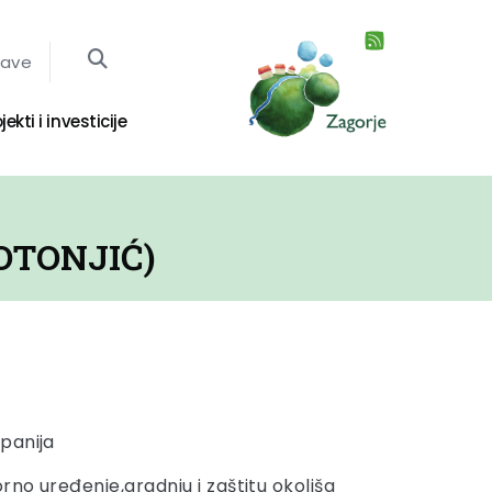
jave
jekti i investicije
OTONJIĆ)
panija
rno uređenje,gradnju i zaštitu okoliša