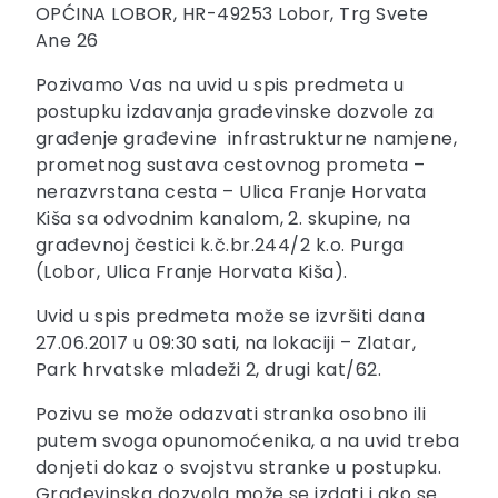
OPĆINA LOBOR, HR-49253 Lobor, Trg Svete
Ane 26
Pozivamo Vas na uvid u spis predmeta u
postupku izdavanja građevinske dozvole za
građenje građevine infrastrukturne namjene,
prometnog sustava cestovnog prometa –
nerazvrstana cesta – Ulica Franje Horvata
Kiša sa odvodnim kanalom, 2. skupine, na
građevnoj čestici k.č.br.244/2 k.o. Purga
(Lobor, Ulica Franje Horvata Kiša).
Uvid u spis predmeta može se izvršiti dana
27.06.2017 u 09:30 sati, na lokaciji – Zlatar,
Park hrvatske mladeži 2, drugi kat/62.
Pozivu se može odazvati stranka osobno ili
putem svoga opunomoćenika, a na uvid treba
donjeti dokaz o svojstvu stranke u postupku.
Građevinska dozvola može se izdati i ako se