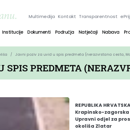
Multimedija
Kontakt
Transparentnost
ePri
Institucije
Dokumenti
Područja
Natječaji
Nabava
Pro
oliša
Javni poziv za uvid u spis predmeta (nerazvrstana cesta, M
 U SPIS PREDMETA (NERAZV
REPUBLIKA HRVATSK
Krapinsko-zagorska
Upravni odjel za pros
okoliša Zlatar