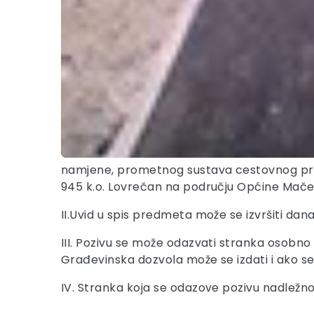
namjene, prometnog sustava cestovnog prom
945 k.o. Lovrečan na području Općine Mače
II.Uvid u spis predmeta može se izvršiti dana 
III. Pozivu se može odazvati stranka osobno
Građevinska dozvola može se izdati i ako s
IV. Stranka koja se odazove pozivu nadležno