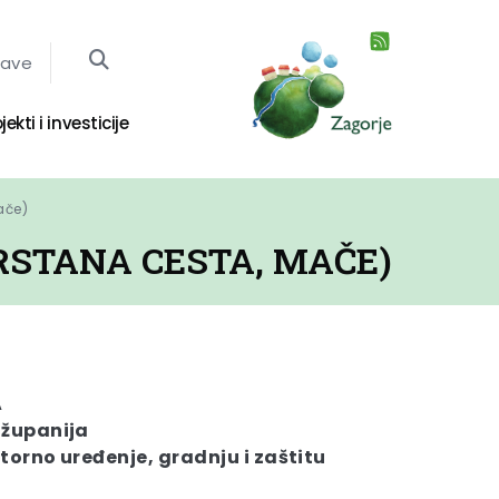
jave
jekti i investicije
ače)
RSTANA CESTA, MAČE)
A
 županija
torno uređenje, gradnju i zaštitu