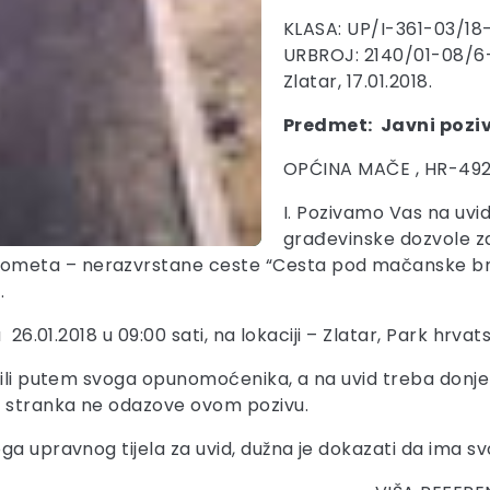
KLASA: UP/I-361-03/1
URBROJ: 2140/01-08/6
Zlatar, 17.01.2018.
Predmet: Javni poziv
OPĆINA MAČE , HR-492
I. Pozivamo Vas na uvi
građevinske dozvole za
eta – nerazvrstane ceste “Cesta pod mačanske brege”
.
26.01.2018 u 09:00 sati, na lokaciji – Zlatar, Park hrvat
 ili putem svoga opunomoćenika, a na uvid treba donje
e stranka ne odazove ovom pozivu.
ga upravnog tijela za uvid, dužna je dokazati da ima sv