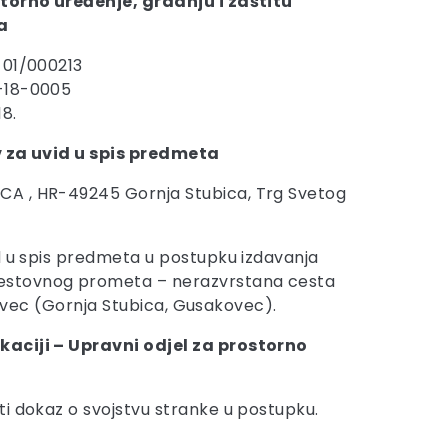
torno uređenje, gradnju i zaštitu
a
-01/000213
-18-0005
18.
 za uvid u spis predmeta
A , HR-49245 Gornja Stubica, Trg Svetog
d u spis predmeta u postupku izdavanja
cestovnog prometa – nerazvrstana cesta
akovec (Gornja Stubica, Gusakovec).
okaciji – Upravni odjel za prostorno
ti dokaz o svojstvu stranke u postupku.