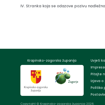
IV. Stranka koja se odazove pozivu nadležno
Krapinsko-zagorska županija
Uvjeti k
Impres
Pitajte 
Izjava o
Politika
Postavk
Copyright © Krapinsko-zagorska županija 2026.