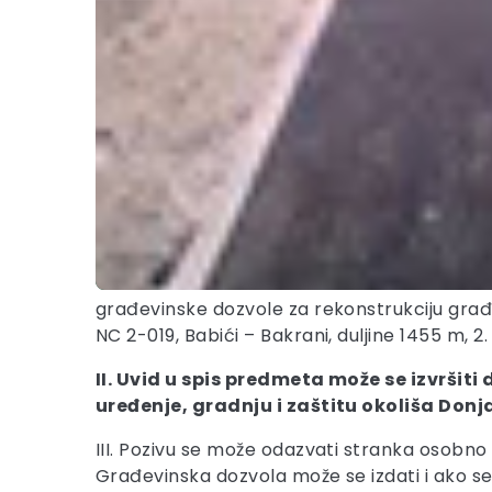
građevinske dozvole za rekonstrukciju gr
NC 2-019, Babići – Bakrani, duljine 1455 m, 
II. Uvid u spis predmeta može se izvršiti
uređenje, gradnju i zaštitu okoliša Donj
III. Pozivu se može odazvati stranka osobno
Građevinska dozvola može se izdati i ako s