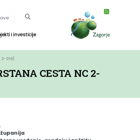
jave
jekti i investicije
 2-019)
RSTANA CESTA NC 2-
A
 županija