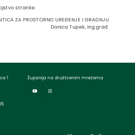
ojstvo stranke.
ENTICA ZA PROSTORNO UREĐENJE I GRADNJU
Danica Tupek, ing.građ.
ca 1
Županija na društvenim mrežama
15