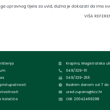
ga upravnog tijela za uvid, dužna je dokazati da ima sv
VIŠA REFER
orištenja
Krapina, Magistratska uli
sum
049/329-111
nas
049/329-255
 pristupačnosti
Radnim danom od 7 do 
 privatnosti
ured.zupana@kzz.hr
e kolačića
OIB: 20042466298