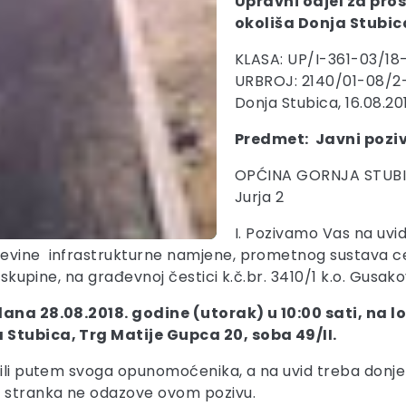
Upravni odjel za pros
okoliša Donja Stubic
KLASA: UP/I-361-03/18
URBROJ: 2140/01-08/2
Donja Stubica, 16.08.20
Predmet: Javni poziv
OPĆINA GORNJA STUBIC
Jurja 2
I. Pozivamo Vas na uvi
ađevine infrastrukturne namjene, prometnog sustava 
2. skupine, na građevnoj čestici k.č.br. 3410/1 k.o. Gus
 dana 28.08.2018. godine (utorak) u 10:00 sati, na l
a Stubica, Trg Matije Gupca 20, soba 49/II
.
 ili putem svoga opunomoćenika, a na uvid treba donje
e stranka ne odazove ovom pozivu.