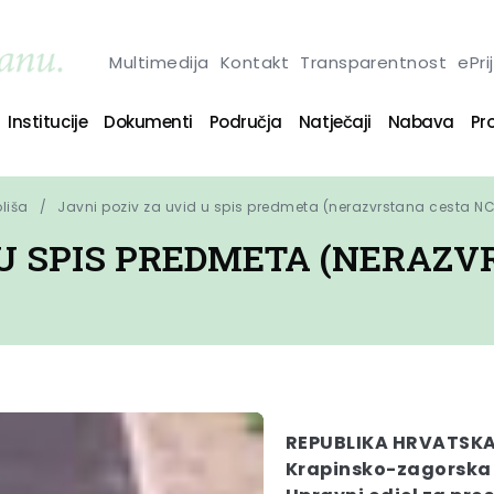
Multimedija
Kontakt
Transparentnost
ePri
Institucije
Dokumenti
Područja
Natječaji
Nabava
Pro
oliša
Javni poziv za uvid u spis predmeta (nerazvrstana cesta NC
 U SPIS PREDMETA (NERAZV
REPUBLIKA HRVATSK
Krapinsko-zagorska