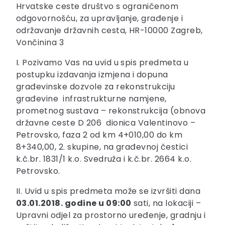
Hrvatske ceste društvo s ograničenom
odgovornošću, za upravljanje, građenje i
održavanje državnih cesta, HR-10000 Zagreb,
Vončinina 3
I. Pozivamo Vas na uvid u spis predmeta u
postupku izdavanja izmjena i dopuna
građevinske dozvole za rekonstrukciju
građevine infrastrukturne namjene,
prometnog sustava – rekonstrukcija (obnova
državne ceste D 206 dionica Valentinovo –
Petrovsko, faza 2 od km 4+010,00 do km
8+340,00, 2. skupine, na građevnoj čestici
k.č.br. 1831/1 k.o. Svedruža i k.č.br. 2664 k.o.
Petrovsko.
II. Uvid u spis predmeta može se izvršiti dana
03.01.2018. godine u 09:00
sati, na lokaciji –
Upravni odjel za prostorno uređenje, gradnju i