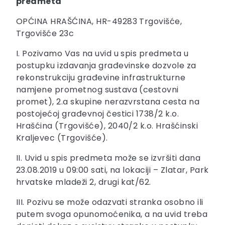
predmeta
OPĆINA HRAŠĆINA, HR-49283 Trgovišće,
Trgovišće 23c
I. Pozivamo Vas na uvid u spis predmeta u
postupku izdavanja građevinske dozvole za
rekonstrukciju građevine infrastrukturne
namjene prometnog sustava (cestovni
promet), 2.a skupine nerazvrstana cesta na
postojećoj građevnoj čestici 1738/2 k.o.
Hrašćina (Trgovišće), 2040/2 k.o. Hrašćinski
Kraljevec (Trgovišće).
II. Uvid u spis predmeta može se izvršiti dana
23.08.2019 u 09:00 sati, na lokaciji – Zlatar, Park
hrvatske mladeži 2, drugi kat/62.
III. Pozivu se može odazvati stranka osobno ili
putem svoga opunomoćenika, a na uvid treba