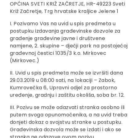
OPĆINA SVETI KRIŽ ZAČRETJE, HR-49223 Sveti
Križ Začretje, Trg hrvatske kraljice Jelene 1
I. Pozivamo Vas na uvid u spis predmeta u
postupku izdavanja građevinske dozvole za
građenje građevine javne i društvene
namjene, 2. skupine – dječji park na postojećoj
građevnoj čestici 1035/3 k.o. Mirkovec
(Mirkovec.)
II. Uvid u spis predmeta može se izvršiti dana
29.03.2019 u 08:00 sati, na lokaciji – Zabok,
Kumrovečka 6, Upravni odjel za prostorno
uređenje, gradnju i zaštitu okoliša, soba br. 12.
III. Pozivu se može odazvati stranka osobno ili
putem svoga opunomoćenika, a na uvid treba
donjeti dokaz o svojstvu stranke u postupku.
Građevinska dozvola može se izdati i ako se
stranka ne odazove ovom pozivu.