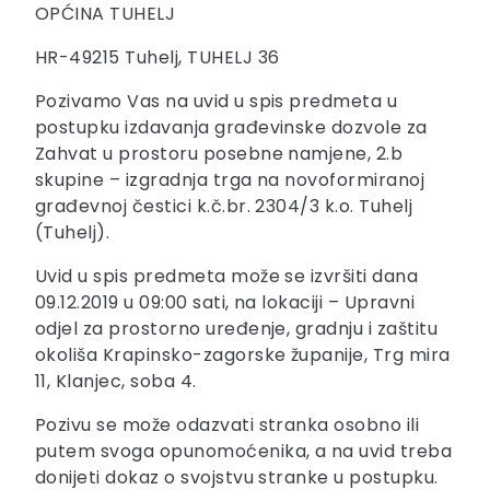
OPĆINA TUHELJ
HR-49215 Tuhelj, TUHELJ 36
Pozivamo Vas na uvid u spis predmeta u
postupku izdavanja građevinske dozvole za
Zahvat u prostoru posebne namjene, 2.b
skupine – izgradnja trga na novoformiranoj
građevnoj čestici k.č.br. 2304/3 k.o. Tuhelj
(Tuhelj).
Uvid u spis predmeta može se izvršiti dana
09.12.2019 u 09:00 sati, na lokaciji – Upravni
odjel za prostorno uređenje, gradnju i zaštitu
okoliša Krapinsko-zagorske županije, Trg mira
11, Klanjec, soba 4.
Pozivu se može odazvati stranka osobno ili
putem svoga opunomoćenika, a na uvid treba
donijeti dokaz o svojstvu stranke u postupku.