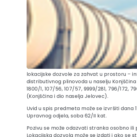
lokacijske dozvole za zahvat u prostoru – i
distributivnog plinovoda u naselju Konjščina 
1800/1, 107/56, 107/57, 9999/281, 796/172, 79
(Konjščina i dio naselja Jelovec).
Uvid u spis predmeta može se izvršiti dana 11
Upravnog odjela, soba 62/II kat.
Pozivu se može odazvati stranka osobno ili
Lokacijska dozvola može se izdati i ako se