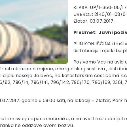
KLASA: UP/I-350-05/17
URBROJ: 2140/01-08/6
Zlatar, 03.07.2017.
Predmet: Javni poziv
PLIN KONJŠČINA društ
distribuciju i opskrbu
Pozivamo Vas na uvid 
nfrastrukturne namjene, energetskog sustava , distribuc
i dijelu naselja Jelovec, na katastarskim česticama k.č.b
6/82, 796/14, 796/141, 796/142, 796/170, 796/169, 2361, 7
.07.2017. godine u 09:00 sati, na lokaciji – Zlatar, Park
 putem svoga opunomoćenika, a na uvid treba donijeti 
 stranka ne odazove ovom pozivu.