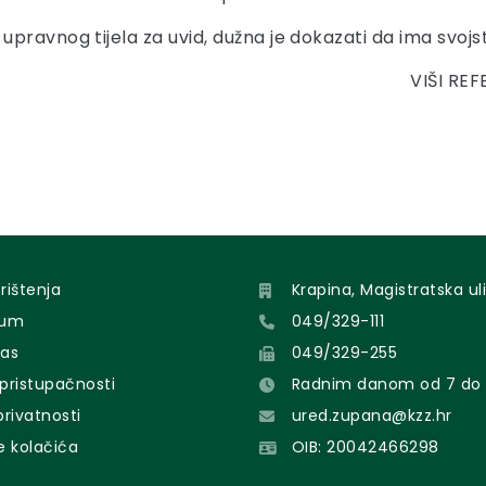
pravnog tijela za uvid, dužna je dokazati da ima svojs
VIŠI RE
orištenja
Krapina, Magistratska uli
sum
049/329-111
nas
049/329-255
 pristupačnosti
Radnim danom od 7 do 
 privatnosti
ured.zupana@kzz.hr
e kolačića
OIB: 20042466298