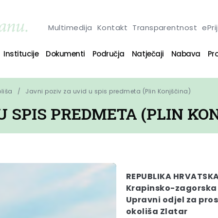
Multimedija
Kontakt
Transparentnost
ePri
Institucije
Dokumenti
Područja
Natječaji
Nabava
Pro
oliša
Javni poziv za uvid u spis predmeta (Plin Konjščina)
 U SPIS PREDMETA (PLIN KO
REPUBLIKA HRVATSK
Krapinsko-zagorska
Upravni odjel za pros
okoliša Zlatar