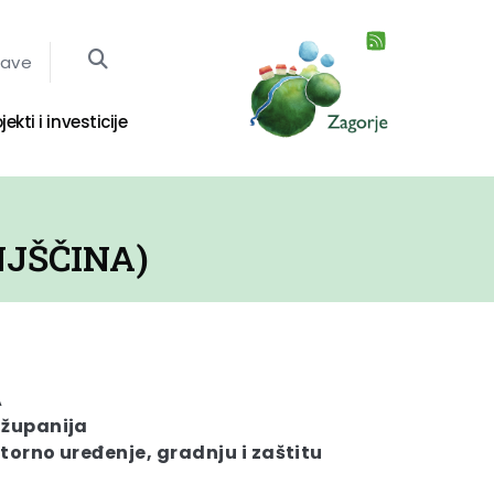
jave
jekti i investicije
NJŠČINA)
A
 županija
torno uređenje, gradnju i zaštitu