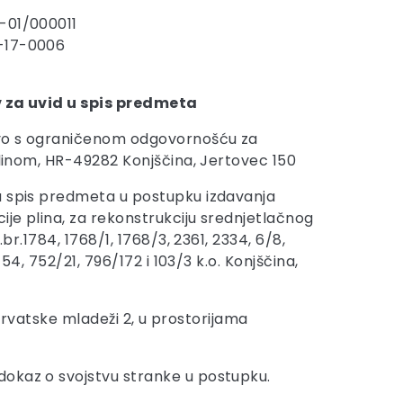
-01/000011
-17-0006
 za uvid u spis predmeta
vo s ograničenom odgovornošću za
 plinom, HR-49282 Konjščina, Jertovec 150
u spis predmeta u postupku izdavanja
ije plina, za rekonstrukciju srednjetlačnog
r.1784, 1768/1, 1768/3, 2361, 2334, 6/8,
54, 752/21, 796/172 i 103/3 k.o. Konjščina,
 hrvatske mladeži 2, u prostorijama
dokaz o svojstvu stranke u postupku.