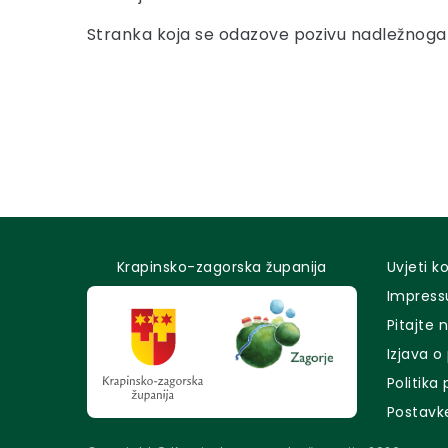
Stranka koja se odazove pozivu nadležnoga u
Krapinsko-zagorska županija
Uvjeti k
Impres
Pitajte 
Izjava o
Politika
Postavk