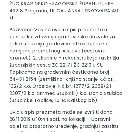
ŽUC KRAPINSKO -ZAGORSKE ŽUPANIJE, HR-
49218 Pregrada, ULICA JANKA LESKOVARA 40
/1
Pozivamo Vas na uvid u spis predmeta u
postupku izdavanja građevinske dozvole za
rekonstrukciju građevine infrastrukturne
namjene prometnog sustava (cestovni
promet), 2. skupine – rekonstrukcija raskrižja
županijskih cesta ŽC 2217 i ŽC 2219 u St.
Toplicama na građevnim česticama broj
5443 i 2154 (zemljišno-knjižno stanje k.č.br.
132/2 k.o. Oroslavje, k.č.br. 1277/2, 2369/2 i
2307/2 k.o. Strmec Stubički) k.o. Donja Stubica
(Stubičke Toplice, LJ. B. Đalskog bb).
Uvid u spis predmeta može se izvršiti dana
28.11.2019 u 10:44 sati, na lokaciji – Upravni
odjel za prostorno uređenje, gradnju i zaštitu