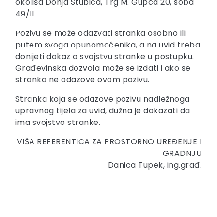
okoliša Donja Stubica, Trg M. Gupca 20, soba
49/II.
Pozivu se može odazvati stranka osobno ili
putem svoga opunomoćenika, a na uvid treba
donijeti dokaz o svojstvu stranke u postupku.
Građevinska dozvola može se izdati i ako se
stranka ne odazove ovom pozivu.
Stranka koja se odazove pozivu nadležnoga
upravnog tijela za uvid, dužna je dokazati da
ima svojstvo stranke.
VIŠA REFERENTICA ZA PROSTORNO UREĐENJE I
GRADNJU
Danica Tupek, ing.građ.