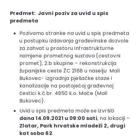
Predmet: Javni poziv za uvid u spis
predmeta
Pozivamo stranke na uvid u spis predmeta
u postupku izdavanja građevinske dozvole
za zahvat u prostoru infrastrukturne
namjene prometnog sustava (cestovni
promet), 2.b skupine – rekonstrukcija
županijske ceste ŽC 2168 u naselju Mali
Bukovec- izgradnja pješačke staze i
kanalizacije na postojećoj građevnoj
čestici k.č.br. 4950 k.o. Mače (Mali
Bukovec).
Uvid u spis predmeta može se izvršiti
dana 14.09.2021 u 09:00 sati
, na lokaciji –
Zlatar, Park hrvatske mladeži 2, drugi
kat soba 62
.