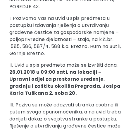
POREDJE 43.
I. Pozivamo Vas na uvid u spis predmeta u
postupku izdavanja rješenja o utvrđivanju
građevne čestice za gospodarske namjene –
poljoprivredne djelatnosti – staja, na k.č.br.
585, 586, 587/4, 588 k.o. Brezno, Hum na Sutli,
Gornje Brezno.
II. Uvid u spis predmeta može se izvršiti dana,
26.01.2018 u 09:00
sati, na lokaciji –
Upravni odjel za prostorno uređenje,
gradnju i zaštitu okoliša Pregrada, Josipa
Karla Tuškana 2, soba 20
.
III. Pozivu se može odazvati stranka osobno ili
putem svoga opunomoćenika, a na uvid treba
donijeti dokaz o svojstvu stranke u postupku.
Rješenje o utvrđivanju građevne čestice može