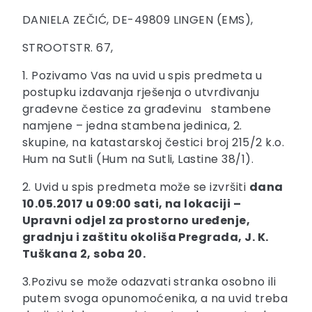
DANIELA ZEČIĆ, DE-49809 LINGEN (EMS),
STROOTSTR. 67,
1. Pozivamo Vas na uvid u spis predmeta u
postupku izdavanja rješenja o utvrđivanju
građevne čestice za građevinu stambene
namjene – jedna stambena jedinica, 2.
skupine, na katastarskoj čestici broj 215/2 k.o.
Hum na Sutli (Hum na Sutli, Lastine 38/1).
2. Uvid u spis predmeta može se izvršiti
dana
10.05.2017 u 09:00 sati, na lokaciji –
Upravni odjel za prostorno uređenje,
gradnju i zaštitu okoliša Pregrada, J. K.
Tuškana 2, soba 20
.
3.Pozivu se može odazvati stranka osobno ili
putem svoga opunomoćenika, a na uvid treba