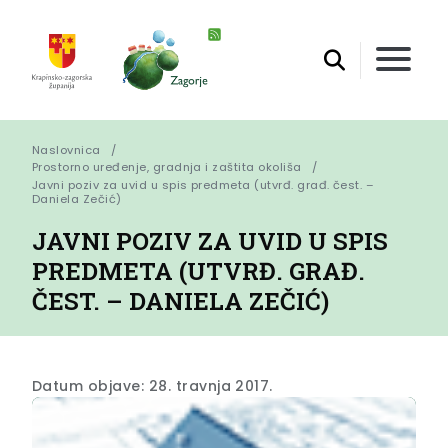
Naslovnica
Prostorno uređenje, gradnja i zaštita okoliša
Javni poziv za uvid u spis predmeta (utvrđ. građ. čest. – 
Daniela Zečić)
JAVNI POZIV ZA UVID U SPIS
PREDMETA (UTVRĐ. GRAĐ.
ČEST. – DANIELA ZEČIĆ)
Datum objave: 28. travnja 2017.