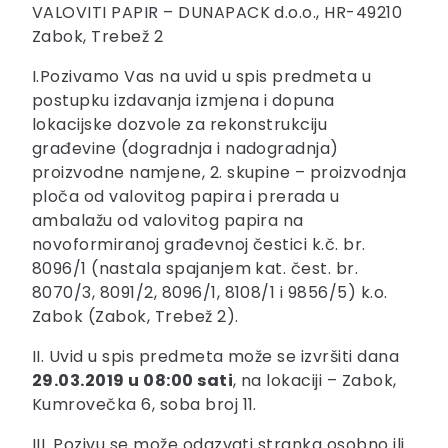
VALOVITI PAPIR – DUNAPACK d.o.o., HR-49210
Zabok, Trebež 2
I.Pozivamo Vas na uvid u spis predmeta u
postupku izdavanja izmjena i dopuna
lokacijske dozvole za rekonstrukciju
građevine (dogradnja i nadogradnja)
proizvodne namjene, 2. skupine – proizvodnja
ploča od valovitog papira i prerada u
ambalažu od valovitog papira na
novoformiranoj građevnoj čestici k.č. br.
8096/1 (nastala spajanjem kat. čest. br.
8070/3, 8091/2, 8096/1, 8108/1 i 9856/5) k.o.
Zabok (Zabok, Trebež 2).
II. Uvid u spis predmeta može se izvršiti dana
29.03.2019 u 08:00 sati
, na lokaciji – Zabok,
Kumrovečka 6, soba broj 11.
III. Pozivu se može odazvati stranka osobno ili