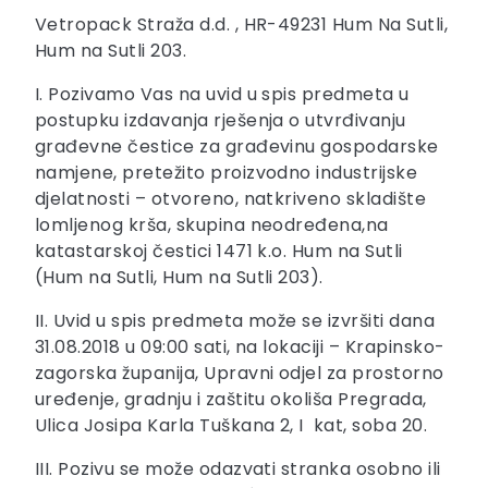
Vetropack Straža d.d. , HR-49231 Hum Na Sutli,
Hum na Sutli 203.
I. Pozivamo Vas na uvid u spis predmeta u
postupku izdavanja rješenja o utvrđivanju
građevne čestice za građevinu gospodarske
namjene, pretežito proizvodno industrijske
djelatnosti – otvoreno, natkriveno skladište
lomljenog krša, skupina neodređena,na
katastarskoj čestici 1471 k.o. Hum na Sutli
(Hum na Sutli, Hum na Sutli 203).
II. Uvid u spis predmeta može se izvršiti dana
31.08.2018 u 09:00 sati, na lokaciji – Krapinsko-
zagorska županija, Upravni odjel za prostorno
uređenje, gradnju i zaštitu okoliša Pregrada,
Ulica Josipa Karla Tuškana 2, I kat, soba 20.
III. Pozivu se može odazvati stranka osobno ili