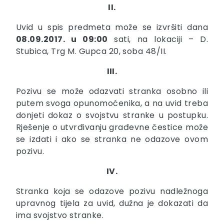
II.
Uvid u spis predmeta može se izvršiti dana
08.09.2017. u 09:00
sati, na lokaciji – D.
Stubica, Trg M. Gupca 20, soba 48/II.
III.
Pozivu se može odazvati stranka osobno ili
putem svoga opunomoćenika, a na uvid treba
donjeti dokaz o svojstvu stranke u postupku.
Rješenje o utvrđivanju građevne čestice može
se izdati i ako se stranka ne odazove ovom
pozivu.
IV.
Stranka koja se odazove pozivu nadležnoga
upravnog tijela za uvid, dužna je dokazati da
ima svojstvo stranke.