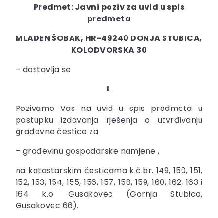
Predmet: Javni poziv za uvid u spis
predmeta
MLADEN ŠOBAK, HR-49240 DONJA STUBICA,
KOLODVORSKA 30
– dostavlja se
I.
Pozivamo Vas na uvid u spis predmeta u
postupku izdavanja rješenja o utvrđivanju
građevne čestice za
– građevinu gospodarske namjene ,
na katastarskim česticama k.č.br. 149, 150, 151,
152, 153, 154, 155, 156, 157, 158, 159, 160, 162, 163 i
164 k.o. Gusakovec (Gornja Stubica,
Gusakovec 66).