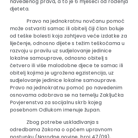
navedenog prava, a to je 6 mjeseci od rođenja
djeteta.
Pravo na jednokratnu novčanu pomoć
može ostvariti samac ili obitelj čiji član boluje
od teške bolesti koja zahtjeva veće izdatke za
liječenje, odnosno dijete s težim teškoćama u
razvoju u pravilu uz sudjelovanje jedinice
lokalne samouprave, odnosno obitelj s
četvero ili više malodobne djece te samac ili
obitelj kojima je ugrožena egzistencija, uz
sudjelovanje jedinice lokalne samouprave.
Pravo na jednokratnu pomoć po navedenim
osnovama odobrava se na temelju Zaključka
Povjerenstva za socijalnu skrb kojeg
posebnom Odlukom imenuje župan.
Zbog potrebe usklađivanja s
odredbama Zakona o općem upravnom
postupku (Narodne novine, broj 47/09),