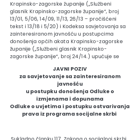
Krapinsko-zagorske županije („Službeni
glasnik Krapinsko-zagorske županije“, broj
13/01, 5/06, 14/09, 11/13, 26/13 – pročišćeni
tekst i 13/18 i 5/20) i Kodeksa savjetovanja sa
zainteresiranom javnošću u postupcima
donošenja općih akata Krapinsko-zagorske
županije („Službeni glasnik Krapinsko-
zagorske županije“, broj 24/14.) upućuje se
JAVNI POZIV
za savjetovanje sa zainteresiranom
javnošću
u postupku donošenja
Odluke o
izmjenama i dopunama
Odluke o uvjetima i postupku ostvarivanja
prava iz programa socijalne skrbi
Sukladno članku 117. Zakona o socijalnoj skrbi