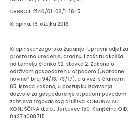
URBROJ: 2140/01-08/1-18-5
Krapina, 16. ožujka 2018.
Krapinsko-zagorska županija, Upravni odjel za
prostorno uređenje, gradnju i zaštitu okoliša
na temelju članka 92. stavka 2. Zakona o
održivom gospodarenju otpadom („Narodne
novine“ broj 94/13, 73/17), a u vezi s člankom
85. istoga Zakona, u postupku izdavanja
dozvole za gospodarenje otpadom povodom
zahtjeva trgovačkog društva KOMUNALAC
KONJŠČINA d.o.o., Jertovec 150, Konjščina OIB:
04274608715