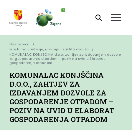
Naslovnica
Prostorno uređenje, gradnja i zaštita okoliša
KOMUNALAC KONJŠČINA d.o.o., zahtjev za izdavanjem dozvole 
za gospodarenje otpadom – poziv na uvid u Elaborat 
gospodarenja otpadom
KOMUNALAC KONJŠČINA
D.O.O., ZAHTJEV ZA
IZDAVANJEM DOZVOLE ZA
GOSPODARENJE OTPADOM –
POZIV NA UVID U ELABORAT
GOSPODARENJA OTPADOM