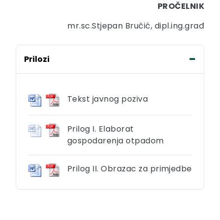
PROČELNIK
mr.sc.Stjepan Bručić, dipl.ing.građ
Prilozi
Tekst javnog poziva
Prilog I. Elaborat
gospodarenja otpadom
Prilog II. Obrazac za primjedbe