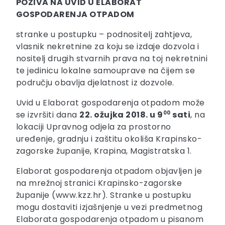
POZIVA NA UVID U ELABORAT
GOSPODARENJA OTPADOM
stranke u postupku – podnositelj zahtjeva,
vlasnik nekretnine za koju se izdaje dozvola i
nositelj drugih stvarnih prava na toj nekretnini
te jedinicu lokalne samouprave na čijem se
području obavlja djelatnost iz dozvole.
Uvid u Elaborat gospodarenja otpadom može
se izvršiti dana
22. ožujka 2018. u 9
00
sati
, na
lokaciji Upravnog odjela za prostorno
uređenje, gradnju i zaštitu okoliša Krapinsko-
zagorske županije, Krapina, Magistratska 1.
Elaborat gospodarenja otpadom objavljen je
na mrežnoj stranici Krapinsko-zagorske
županije (www.kzz.hr). Stranke u postupku
mogu dostaviti izjašnjenje u vezi predmetnog
Elaborata gospodarenja otpadom u pisanom