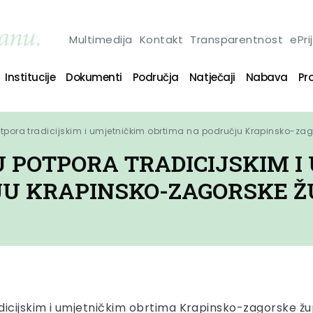
Multimedija
Kontakt
Transparentnost
ePri
Institucije
Dokumenti
Područja
Natječaji
Nabava
Pro
otpora tradicijskim i umjetničkim obrtima na području Krapinsko-zag
U POTPORA TRADICIJSKIM 
U KRAPINSKO-ZAGORSKE ŽUP
dicijskim i umjetničkim obrtima Krapinsko-zagorske žup