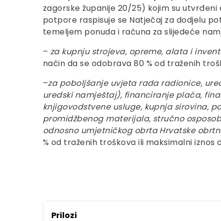
zagorske županije 20/25) kojim su utvrđeni ci
potpore raspisuje se Natječaj za dodjelu p
temeljem ponuda i računa za slijedeće nam
–
za kupnju strojeva, opreme, alata i inven
način da se odobrava 80 % od traženih trošk
–
za poboljšanje uvjeta rada radionice, ure
uredski namještaj), financiranje plaća, fin
knjigovodstvene usluge, kupnja sirovina, 
promidžbenog materijala, stručno osposoblj
odnosno umjetničkog obrta Hrvatske obrt
% od traženih troškova ili maksimalni iznos 
Prilozi