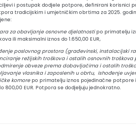
ljevi i postupak dodjele potpore, definirani korisnici p
otpora tradicijskim i umjetničkim obrtima za 2025. go
jene:
tara za obavljanje osnovne djelatnosti
po primatelju i
ova ili maksimalni iznos do 1.650,00 EUR,
đenje poslovnog prostora (građevinski, instalacijski 
anciranje režijskih troškova i ostalih osnovnih troškov
podmirenje obveze prema dobavljačima i ostalih trošk
avanje vlasnika i zaposlenih u obrtu, ishođenje uvjer
ničke komore
po primatelju iznos pojedinačne potpore 
do 800,00 EUR. Potpora se dodjeljuju jednokratno.