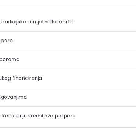
tradicijske i umjetničke obrte
otpore
otporama
rukog financiranja
dugovanjima
m korištenju sredstava potpore