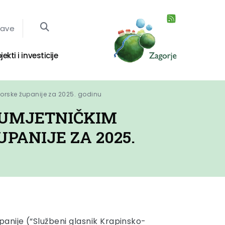
jave
jekti i investicije
orske županije za 2025. godinu
I UMJETNIČKIM
ANIJE ZA 2025.
anije (“Službeni glasnik Krapinsko-