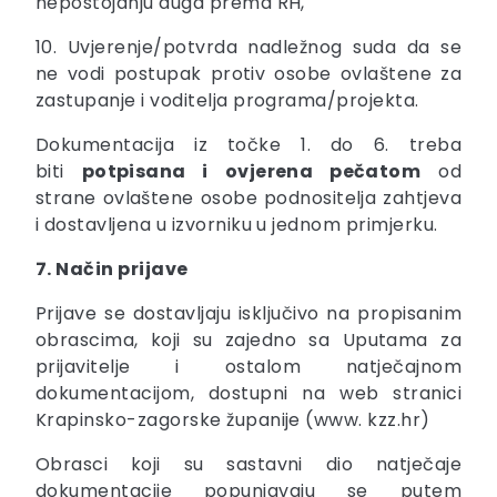
nepostojanju duga prema RH,
10. Uvjerenje/potvrda nadležnog suda da se
ne vodi postupak protiv osobe ovlaštene za
zastupanje i voditelja programa/projekta.
Dokumentacija iz točke 1. do 6. treba
biti
potpisana i ovjerena pečatom
od
strane ovlaštene osobe podnositelja zahtjeva
i dostavljena u izvorniku u jednom primjerku.
7. Način prijave
Prijave se dostavljaju isključivo na propisanim
obrascima, koji su zajedno sa Uputama za
prijavitelje i ostalom natječajnom
dokumentacijom, dostupni na web stranici
Krapinsko-zagorske županije (www. kzz.hr)
Obrasci koji su sastavni dio natječaje
dokumentacije popunjavaju se putem