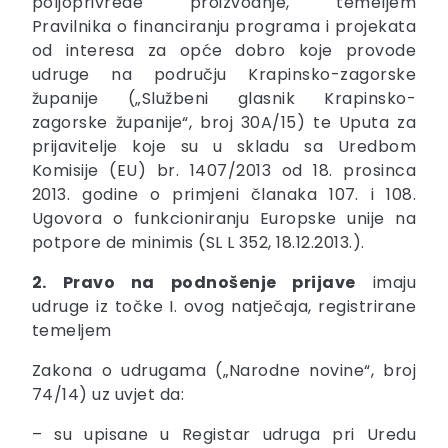
poljoprivrede proizvodnje, temeljem
Pravilnika o financiranju programa i projekata
od interesa za opće dobro koje provode
udruge na području Krapinsko-zagorske
županije („Službeni glasnik Krapinsko-
zagorske županije“, broj 30A/15) te Uputa za
prijavitelje koje su u skladu sa Uredbom
Komisije (EU) br. 1407/2013 od 18. prosinca
2013. godine o primjeni članaka 107. i 108.
Ugovora o funkcioniranju Europske unije na
potpore de minimis (SL L 352, 18.12.2013.).
2. Pravo na podnošenje prijave
imaju
udruge iz točke I. ovog natječaja, registrirane
temeljem
Zakona o udrugama („Narodne novine“, broj
74/14) uz uvjet da:
– su upisane u Registar udruga pri Uredu