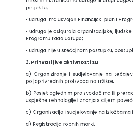
mrežnim stranicama udruge ili drugi odgova
projekta;
• udruga ima usvojen Financijski plan i Prog
• udruga je osigurala organizacijske, ljudsk
Programu rada udruge;
• udruga nije u stečajnom postupku, postupku
3. Prihvatljive aktivnosti su:
a) Organiziranje i sudjelovanje na tečaj
poljoprivrednih proizvoda na tržište,
b) Posjet oglednim proizvođačima ili prerađi
uspješne tehnologije i znanja s ciljem poveća
c) Organizacija i sudjelovanje na izložbama 
d) Registracija robnih marki,