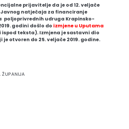
jalne prijavitelje da je od 12. veljače
 Javnog natječaja za financiranje
a poljoprivrednih udruga Krapinsko-
2019. godini došlo do
izmjene u Uputama
i ispod teksta). Izmjena je sastavni dio
 je otvoren do 25. veljače 2019. godine.
 ŽUPANIJA