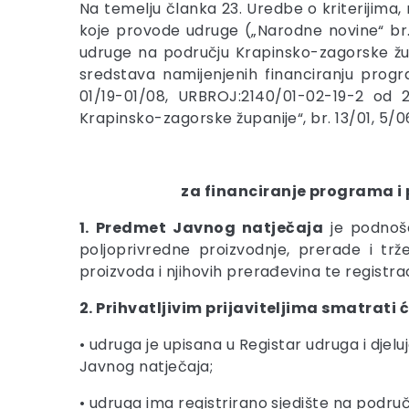
Na temelju članka 23. Uredbe o kriterijima
koje provode udruge („Narodne novine“ br.
udruge na području Krapinsko-zagorske žup
sredstava namijenjenih financiranju progr
01/19-01/08, URBROJ:2140/01-02-19-2 od 22
Krapinsko-zagorske županije“, br. 13/01, 5/0
za financiranje programa i 
1. Predmet Javnog natječaja
je podnoše
poljoprivredne proizvodnje, prerade i trž
proizvoda i njihovih prerađevina te registra
2. Prihvatljivim prijaviteljima smatrati 
• udruga je upisana u Registar udruga i dje
Javnog natječaja;
• udruga ima registrirano sjedište na podru