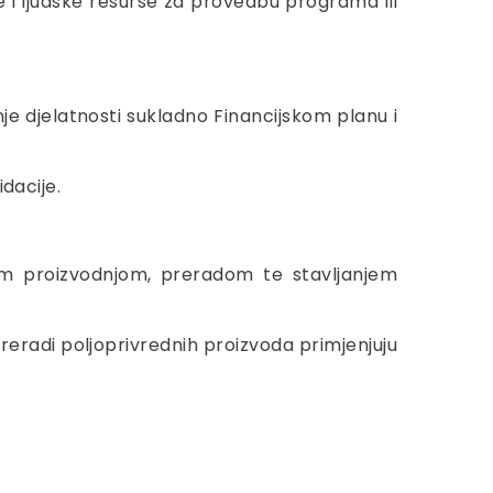
 i ljudske resurse za provedbu programa ili
nje djelatnosti sukladno Financijskom planu i
dacije.
nom proizvodnjom, preradom te stavljanjem
preradi poljoprivrednih proizvoda primjenjuju