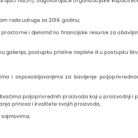
rajući način), odgovarajuće organizacijske kapacitete
ram rada udruge za 2019. godinu;
e, prostorne i djelomično financijske resurse za obavlja
 gašenja, postupku prisilne naplate ili u postupku likvi
evima i osposobljavanjima za bavljenje poljoprivred
vačima poljoprivrednih proizvoda koji u proizvodnji i 
nja prinosa i kvalitete svojih proizvoda,
i sajmovima,