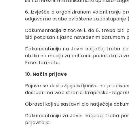
se na mrežnim stranicama Krapinsko-zagors
6. Izvješće o organiziranom volontiranju 
odgovorne osobe ovlaštene za zastupanje (u
Dokumentacija iz točke 1. do 6. treba bit
biti potpisan s jasno navedenim datumom p
Dokumentaciju na Javni natječaj treba pos
obliku na mediju za pohranu podataka izuz
Excel formatu.
10. Način prijave
Prijave se dostavljaju isključivo na propi
dostupni na web stranici Krapinsko-zagorsk
Obrasci koji su sastavni dio natječaje dok
Dokumentaciju za Javni natječaj treba po
prijavitelje.