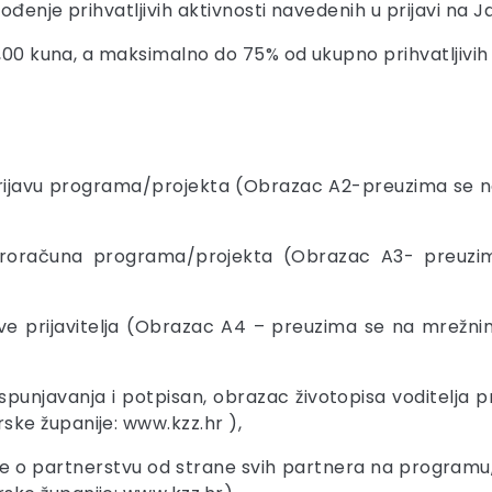
đenje prihvatljivih aktivnosti navedenih u prijavi na Ja
0,00 kuna, a maksimalno do 75% od ukupno prihvatljivih 
a prijavu programa/projekta (Obrazac A2-preuzima s
c proračuna programa/projekta (Obrazac A3- preuz
zjave prijavitelja (Obrazac A4 – preuzima se na mrežn
spunjavanja i potpisan, obrazac životopisa voditelj
ke županije: www.kzz.hr ),
jave o partnerstvu od strane svih partnera na programu