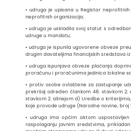
• udruga je upisana u Registar neprofitni
neprofitnih organizacija;
• udruga je uskladila svoj statut s odred
udruge u mandatu;
• udruga je ispunila ugovorene obveze preu
drugim davateljima financijskih sredstava iz 
• udruga ispunjava obveze plaćanja doprin
proračunu i proračunima jedinica lokalne 
• protiv osobe ovlaštene za zastupanje ud
prekršaj određen člankom 48. stavkom 2. 
stavkom 2. alinejom d) Uredbe o kriterijima
koje provode udruge (Narodne novine, broj 2
• udruga ima općim aktom uspostavljen m
raspolaganju javnim sredstvima, prikladan