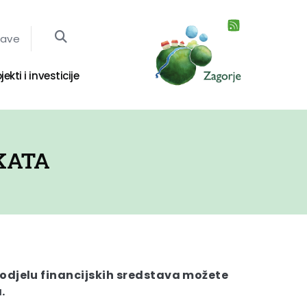
jave
jekti i investicije
KATA
dodjelu financijskih sredstava možete
.