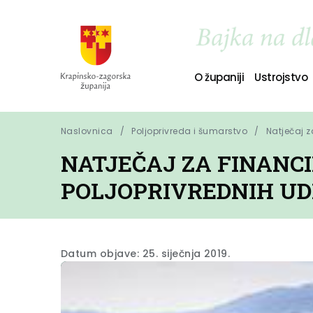
O županiji
Ustrojstvo
Naslovnica
Poljoprivreda i šumarstvo
Natječaj z
NATJEČAJ ZA FINANC
POLJOPRIVREDNIH U
Datum objave: 25. siječnja 2019.