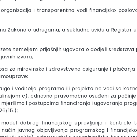
h organizacija i transparentno vodi financijsko poslo
bama Zakona o udrugama, a sukladno uvidu u Registar 
zete temeljem prijašnjih ugovora o dodjeli sredstava
javnih izvora;
osa za mirovinsko i zdravstveno osiguranje i plaćan
samouprave;
ruge i voditelja programa ili projekta ne vodi se kaz
alinejom c), odnosno pravomoćno osuđeni za počinj
, mjerilima i postupcima financiranja i ugovaranja pr
6/15.);
odel dobrog financijskog upravljanja i kontrole t
 način javnog objavljivanja programskog i financijsko