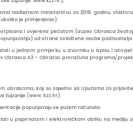
ke županije: www.kzz.hr),
prema nadležnom ministarstvu za 2018. godinu, vlasto
koliko je primjenjivao).
i potpisana i ovjerena pečatom (izuzev Obrasca životo
opunjavanja) od strane ovlaštene osobe podnositelja 
lati u jednom primjerku u izvorniku u ispisu i istovj
ev Obrasca A3 – Obrazac proračuna programa/projekta 
sanim obrascima, koji su zajedno sa Uputama za prijavi
e županije (www. kzz.hr).
umentacije popunjavaju se putem računala.
slati u papirnatom i elektroničkom obliku na medij