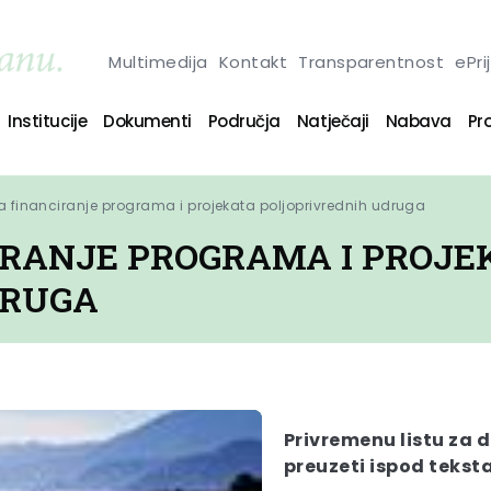
Multimedija
Kontakt
Transparentnost
ePri
Institucije
Dokumenti
Područja
Natječaji
Nabava
Pro
a financiranje programa i projekata poljoprivrednih udruga
IRANJE PROGRAMA I PROJE
DRUGA
Privremenu listu za 
preuzeti ispod teksta