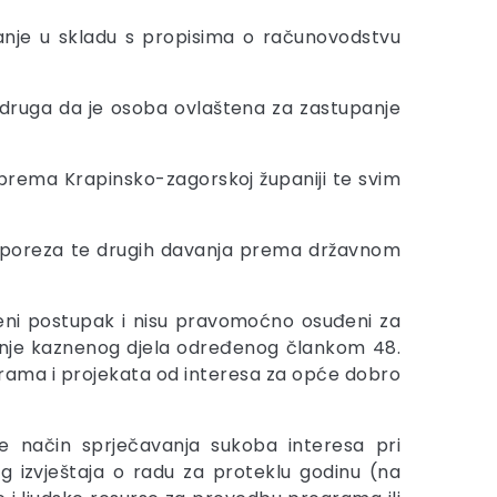
vanje u skladu s propisima o računovodstvu
udruga da je osoba ovlaštena za zastupanje
 prema Krapinsko-zagorskoj županiji te svim
ja poreza te drugih davanja prema državnom
neni postupak i nisu pravomoćno osuđeni za
enje kaznenog djela određenog člankom 48.
ograma i projekata od interesa za opće dobro
e način sprječavanja sukoba interesa pri
g izvještaja o radu za proteklu godinu (na