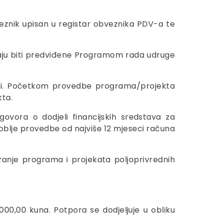
bveznik upisan u registar obveznika PDV-a te
raju biti predviđene Programom rada udruge
seci. Početkom provedbe programa/projekta
kta.
ugovora o dodjeli financijskih sredstava za
doblje provedbe od najviše 12 mjeseci računa
iranje programa i projekata poljoprivrednih
00,00 kuna. Potpora se dodjeljuje u obliku