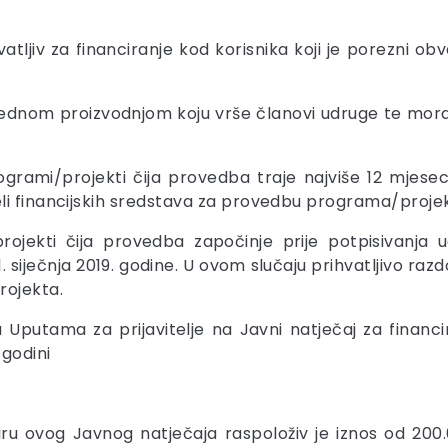
atljiv za financiranje kod korisnika koji je porezni o
rivrednom proizvodnjom koju vrše članovi udruge te mo
ogrami/projekti čija provedba traje najviše 12 mje
li financijskih sredstava za provedbu programa/proje
/projekti čija provedba započinje prije potpisivanja 
 siječnja 2019. godine. U ovom slučaju prihvatljivo raz
ojekta.
u Uputama za prijavitelje na Javni natječaj za financ
 godini
ru ovog Javnog natječaja raspoloživ je iznos od 200.0