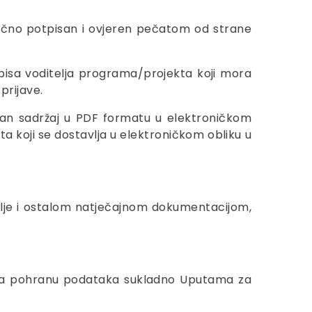
ručno potpisan i ovjeren pečatom od strane
pisa voditelja programa/projekta koji mora
prijave.
etan sadržaj u PDF formatu u elektroničkom
koji se dostavlja u elektroničkom obliku u
telje i ostalom natječajnom dokumentacijom,
u za pohranu podataka sukladno Uputama za