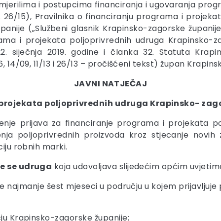
, mjerilima i postupcima financiranja i ugovaranja pro
 26/15), Pravilnika o financiranju programa i projek
anije („Službeni glasnik Krapinsko-zagorske županije“
ama i projekata poljoprivrednih udruga Krapinsko-za
. siječnja 2019. godine i članka 32. Statuta Krapi
6, 14/09, 11/13 i 26/13 – pročišćeni tekst) župan Krapin
JAVNI NATJEČAJ
projekata poljoprivrednih udruga Krapinsko- zago
nje prijava za financiranje programa i projekata po
enja poljoprivrednih proizvoda kroz stjecanje novih z
ciju robnih marki.
će se udruga
koja udovoljava slijedećim općim uvjetim
luje najmanje šest mjeseci u području u kojem prijavlju
čju Krapinsko-zagorske županije;