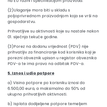
na EU razini i specifikacijom proizvoda.
(2)Ulaganje mora biti u skladu s
poljoprivrednom proizvodnjom koja se vrši na
gospodarstvu.
Prihvatljive su aktivnosti koje su nastale nakon
01. siječnja tekuće godine.
(3)Porez na dodanu vrijednost (PDV) nije
prihvatljiv za financiranje kod korisnika koji je
porezni obveznik upisan u registar obveznika
PDV-a te ima pravo na odbitak PDV-a.
5. Iznos i udio potpore
a) Visina potpore po korisniku iznosi do
6.500,00 eura, a maksimalno do 50% od
ukupno prihvatljivih aktivnosti.
b) Isplata dodijeljene potpore temeljem