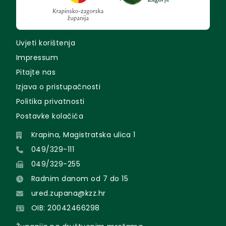
Uvjeti korištenja
Impressum
Pitajte nas
Izjava o pristupačnosti
Politika privatnosti
Postavke kolačića
Krapina, Magistratska ulica 1
049/329-111
049/329-255
Radnim danom od 7 do 15
ured.zupana@kzz.hr
OIB: 20042466298