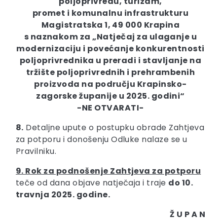
poljoprivredu, turizam,
promet i komunalnu infrastrukturu
Magistratska 1, 49 000 Krapina
s naznakom za „Natječaj za ulaganje u
modernizaciju i povećanje konkurentnosti
poljoprivrednika u preradi i stavljanje na
tržište poljoprivrednih i prehrambenih
proizvoda na području Krapinsko-
zagorske županije u 2025. godini“
-NE OTVARATI-
8.
Detaljne upute o postupku obrade Zahtjeva
za potporu i donošenju Odluke nalaze se u
Pravilniku.
9. Rok za podnošenje Zahtjeva za potporu
teče od dana objave natječaja i traje
do 10.
travnja 2025. godine.
Ž U P A N