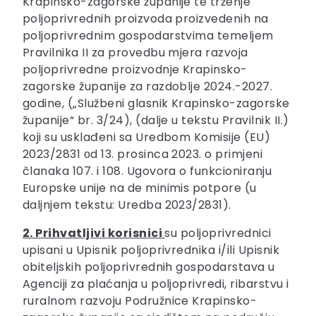
Krapinsko-zagorske županije te trženje
poljoprivrednih proizvoda proizvedenih na
poljoprivrednim gospodarstvima temeljem
Pravilnika II za provedbu mjera razvoja
poljoprivredne proizvodnje Krapinsko-
zagorske županije za razdoblje 2024.-2027.
godine, („Službeni glasnik Krapinsko-zagorske
županije“ br. 3/24), (dalje u tekstu Pravilnik II.)
koji su usklađeni sa Uredbom Komisije (EU)
2023/2831 оd 13. prosinca 2023. o primjeni
članaka 107. i 108. Ugovora o funkcioniranju
Europske unije na de minimis potpore (u
daljnjem tekstu: Uredba 2023/2831).
2. Prihvatljivi korisnici
su poljoprivrednici
upisani u Upisnik poljoprivrednika i/ili Upisnik
obiteljskih poljoprivrednih gospodarstava u
Agenciji za plaćanja u poljoprivredi, ribarstvu i
ruralnom razvoju Podružnice Krapinsko-