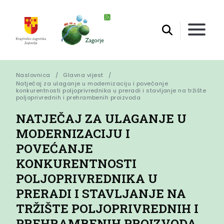
Naslovnica
Glavna vijest
Natječaj za ulaganje u modernizaciju i povećanje 
konkurentnosti poljoprivrednika u preradi i stavljanje na tržište 
poljoprivrednih i prehrambenih proizvoda
NATJEČAJ ZA ULAGANJE U
MODERNIZACIJU I
POVEĆANJE
KONKURENTNOSTI
POLJOPRIVREDNIKA U
PRERADI I STAVLJANJE NA
TRŽIŠTE POLJOPRIVREDNIH I
PREHRAMBENIH PROIZVODA