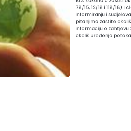
162. Zakona o zaštiti ok
78/15, 12/18 i 118/18) i
informiranju i sudjelova
pitanjima zaštite okoli
informaciju o zahtjevu
okoliš uređenja potok