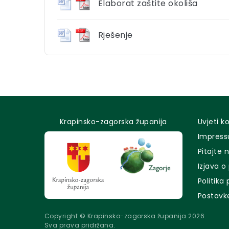
Elaborat zaštite okoliša
Rješenje
Krapinsko-zagorska županija
Uvjeti k
Impres
Pitajte 
Izjava o
Politika
Postavk
Copyright © Krapinsko-zagorska županija 2026.
Sva prava pridržana.