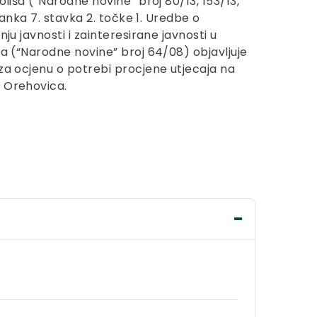
oliša (“Narodne novine” broj 80/13, 153/13,
 članka 7. stavka 2. točke 1. Uredbe o
nju javnosti i zainteresirane javnosti u
ša (“Narodne novine” broj 64/08) objavljuje
 za ocjenu o potrebi procjene utjecaja na
a Orehovica.