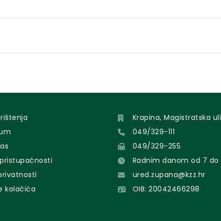
orištenja
Krapina, Magistratska uli
sum
049/329-111
nas
049/329-255
 pristupačnosti
Radnim danom od 7 do 
 privatnosti
ured.zupana@kzz.hr
e kolačića
OIB: 20042466298