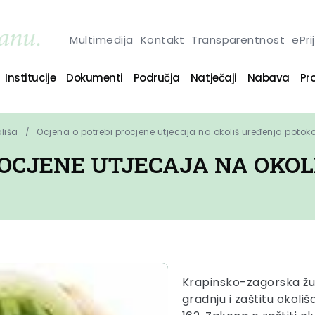
Multimedija
Kontakt
Transparentnost
ePri
Institucije
Dokumenti
Područja
Natječaji
Nabava
Pro
oliša
Ocjena o potrebi procjene utjecaja na okoliš uređenja poto
ROCJENE UTJECAJA NA OKO
Krapinsko-zagorska žup
gradnju i zaštitu okoliš