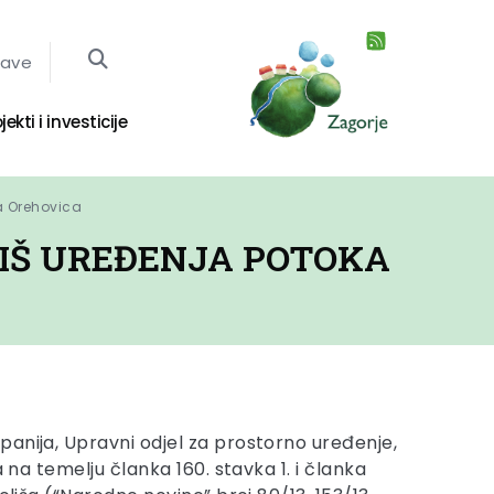
jave
jekti i investicije
ka Orehovica
LIŠ UREĐENJA POTOKA
anija, Upravni odjel za prostorno uređenje,
a na temelju članka 160. stavka 1. i članka