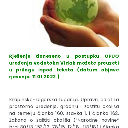
Rješenje doneseno u postupku OPUO
uređenja vodotoka Vidak možete preuzeti
u prilogu ispod teksta (datum objave
rješenja: 11.01.2022.)
Krapinsko-zagorska županija, Upravni odjel za
prostorno uređenje, gradnju i zaštitu okoliša
na temelju članka 160. stavka 1. i članka 162.
Zakona o zaštiti okoliša (“Narodne novine”
broj 80/13, 153/13, 78/15, 12/18 i 118/18) i članka