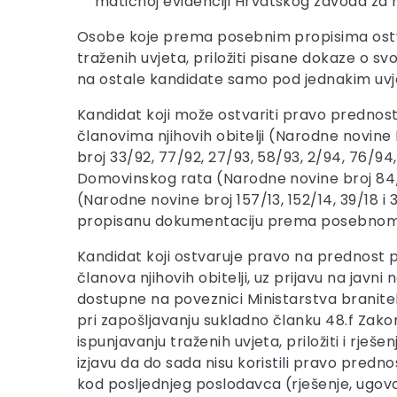
matičnoj evidenciji Hrvatskog zavoda za m
Osobe koje prema posebnim propisima ostvar
traženih uvjeta, priložiti pisane dokaze o
na ostale kandidate samo pod jednakim uvj
Kandidat koji može ostvariti pravo prednost
članovima njihovih obitelji (Narodne novine br
broj 33/92, 77/92, 27/93, 58/93, 2/94, 76/94,
Domovinskog rata (Narodne novine broj 84/21)
(Narodne novine broj 157/13, 152/14, 39/18 i 3
propisanu dokumentaciju prema posebnom z
Kandidat koji ostvaruje pravo na prednost p
članova njihovih obitelji, uz prijavu na javni
dostupne na poveznici Ministarstva branitel
pri zapošljavanju sukladno članku 48.f Zakona 
ispunjavanju traženih uvjeta, priložiti i rj
izjavu da do sada nisu koristili pravo prednos
kod posljednjeg poslodavca (rješenje, ugovor