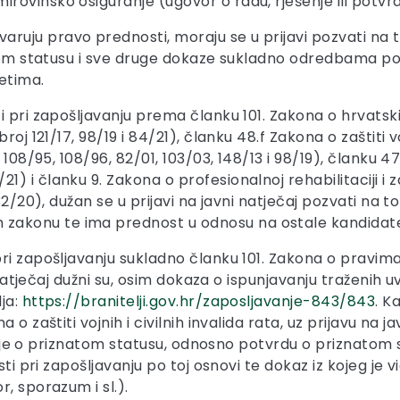
irovinsko osiguranje (ugovor o radu, rješenje ili potv
uju pravo prednosti, moraju se u prijavi pozvati na t
 svom statusu i sve druge dokaze sukladno odredbama 
etima.
i pri zapošljavanju prema članku 101. Zakona o hrvatsk
oj 121/17, 98/19 i 84/21), članku 48.f Zakona o zaštiti v
 108/95, 108/96, 82/01, 103/03, 148/13 i 98/19), članku 4
 i članku 9. Zakona o profesionalnoj rehabilitaciji i 
2/20), dužan se u prijavi na javni natječaj pozvati na to 
akonu te ima prednost u odnosu na ostale kandidate
ri zapošljavanju sukladno članku 101. Zakona o pravima
 natječaj dužni su, osim dokaza o ispunjavanju traženih u
ja:
https://branitelji.gov.hr/zaposljavanje-843/843
. K
o zaštiti vojnih i civilnih invalida rata, uz prijavu na j
ešenje o priznatom statusu, odnosno potvrdu o priznatom 
ti pri zapošljavanju po toj osnovi te dokaz iz kojeg je v
, sporazum i sl.).