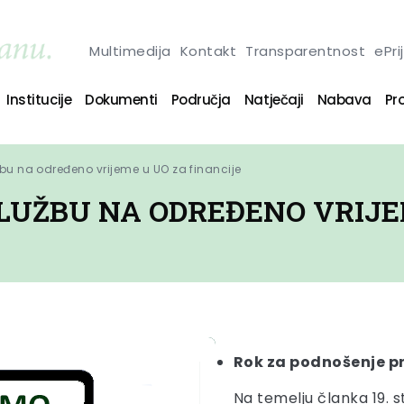
Multimedija
Kontakt
Transparentnost
ePri
Institucije
Dokumenti
Područja
Natječaji
Nabava
Pro
žbu na određeno vrijeme u UO za financije
SLUŽBU NA ODREĐENO VRIJE
Rok za podnošenje pri
Na temelju članka 19. s