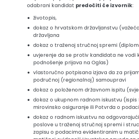
odabrani kandidat
predočiti će izvornik
:
životopis,
dokaz o hrvatskom državljanstvu (važeća os
državljana
dokaz o traženoj stručnoj spremi (diploma
uvjerenje da se protiv kandidata ne vodi
podnošenje prijava na Oglas)
vlastoručno potpisana izjava da za prijam 
područnoj (regionalnoj) samoupravi
dokaz o položenom državnom ispitu (svjed
dokaz o ukupnom radnom iskustvu (ispis 
mirovinsko osiguranje ili Potvrda o poda
dokaz o radnom iskustvu na odgovarajućim p
poslove u traženoj stručnoj spremi i struc
zapisu o podacima evidentiranim u matičn