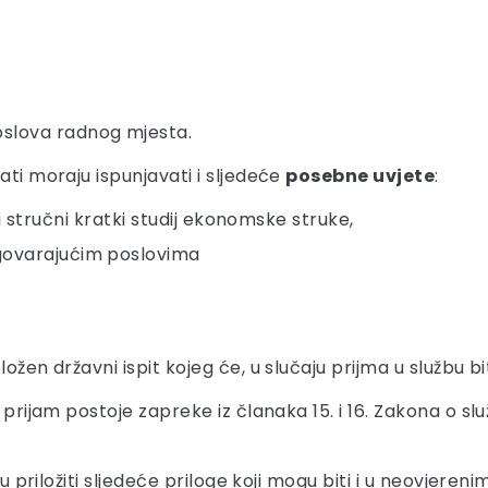
oslova radnog mjesta.
ati moraju ispunjavati i sljedeće
posebne uvjete
:
 ili stručni kratki studij ekonomske struke,
dgovarajućim poslovima
ožen državni ispit kojeg će, u slučaju prijma u službu b
 prijam postoje zapreke iz članaka 15. i 16. Zakona o sl
su priložiti sljedeće priloge koji mogu biti i u neovjeren