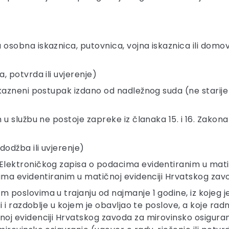
obna iskaznica, putovnica, vojna iskaznica ili domovnic
, potvrda ili uvjerenje)
 kazneni postupak izdano od nadležnog suda (ne starij
u službu ne postoje zapreke iz članaka 15. i 16. Zakona
odžba ili uvjerenje)
Elektroničkog zapisa o podacima evidentiranim u mati
cima evidentiranim u matičnoj evidenciji Hrvatskog zav
oslovima u trajanju od najmanje 1 godine, iz kojeg je v
i i razdoblje u kojem je obavljao te poslove, a koje ra
oj evidenciji Hrvatskog zavoda za mirovinsko osiguranj