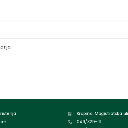
nanja
orištenja
Krapina, Magistratska uli
sum
049/329-111