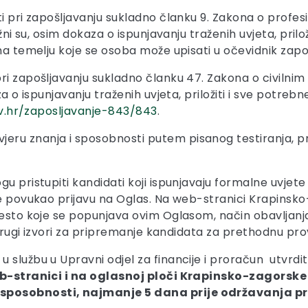
i pri zapošljavanju sukladno članku 9. Zakona o profesio
žni su, osim dokaza o ispunjavanju traženih uvjeta, prilož
 na temelju koje se osoba može upisati u očevidnik zapo
ri zapošljavanju sukladno članku 47. Zakona o civilnim
aza o ispunjavanju traženih uvjeta, priložiti i sve potr
gov.hr/zaposljavanje-843/843
.
eru znanja i sposobnosti putem pisanog testiranja, p
u pristupiti kandidati koji ispunjavaju formalne uvjete
 je povukao prijavu na Oglas. Na web-stranici Krapins
mjesto koje se popunjava ovim Oglasom, način obavljan
i drugi izvori za pripremanje kandidata za prethodnu pro
službu u Upravni odjel za financije i proračun utvrditi 
eb-stranici i na oglasnoj ploči Krapinsko-zagorske 
 sposobnosti, najmanje 5 dana prije održavanja pr