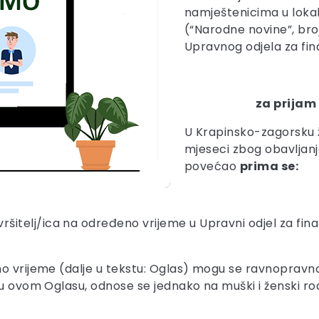
namještenicima u lokal
(“Narodne novine”, broj 
Upravnog odjela za fina
za prijam
U Krapinsko-zagorsku 
mjeseci zbog obavljan
povećao
prima se:
zvršitelj/ica na određeno vrijeme u Upravni odjel za fin
 vrijeme (dalje u tekstu: Oglas) mogu se ravnopravno pri
u ovom Oglasu, odnose se jednako na muški i ženski rod, 