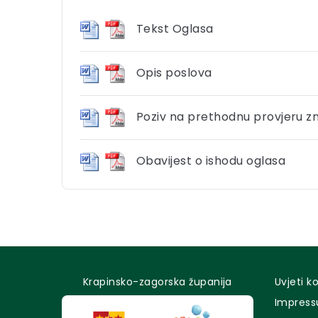
Tekst Oglasa
Opis poslova
Poziv na prethodnu provjeru z
Obavijest o ishodu oglasa
Krapinsko-zagorska županija
Uvjeti k
Impres