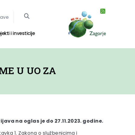
jave
jekti i investicije
ME U UO ZA
java na oglas je do 27.11.2023. godine.
tavka 1. Zakona o službenicima i