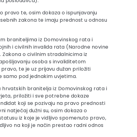
rda poslodavca).
o pravo te, osim dokaza o ispunjavanju
posebnih zakona te imaju prednost u odnosu
im braniteljima iz Domovinskog rata i
ojnih i civilnih invalida rata (Narodne novine
7. Zakona o civilnim stradalnicima iz
zapošljavanju osoba s invaliditetom
pravo, te je uz prijavu dužan priložiti
 samo pod jednakim uvjetima.
 hrvatskih branitelja iz Domovinskog rata i
vjeta, priložiti i sve potrebne dokaze
andidat koji se pozivaju na pravo prednosti
avni natječaj dužni su, osim dokaza o
statusu iz koje je vidljivo spomenuto pravo,
idljivo na koji je način prestao radni odnos