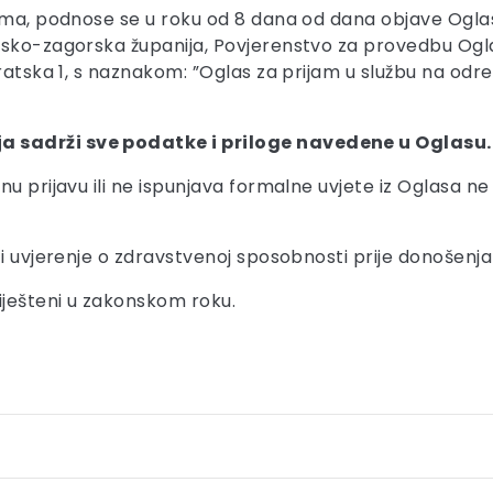
zima, podnose se u roku od 8 dana od dana objave Ogl
sko-zagorska županija, Povjerenstvo za provedbu Oglas
tratska 1, s naznakom: ”Oglas za prijam u službu na odr
a sadrži sve podatke i priloge navedene u Oglasu.
nu prijavu ili ne ispunjava formalne uvjete iz Oglasa 
.
i uvjerenje o zdravstvenoj sposobnosti prije donošenja 
iješteni u zakonskom roku.