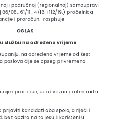
noj i područnoj (regionalnoj) samoupravi
86/08., 61/11., 4/18. i 112/19.) pročelnica
ncije i proračun, raspisuje
OGLAS
 u službu na određeno vrijeme
županiju, na određeno vrijeme od šest
ja poslova čije se opseg privremeno
ancije i proračun, uz obvezan probni rad u
javiti kandidati oba spola, a riječi i
bez obzira na to jesu li korišteni u